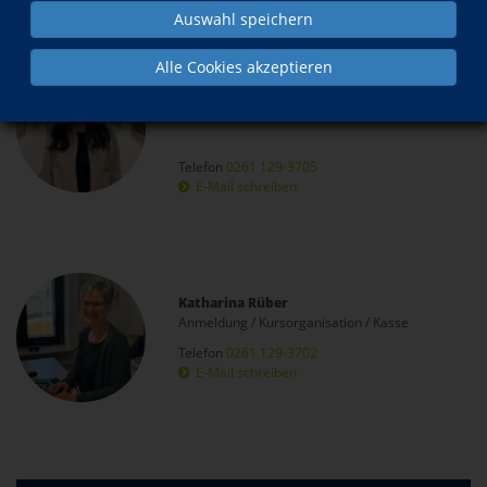
Auswahl speichern
Alle Cookies akzeptieren
Mara Hoffmann
Fachbereichsleiterin Berufliche Bildung und
Gesundheitsbildung
Telefon
0261 129-3705
E-Mail schreiben
Katharina Rüber
Anmeldung / Kursorganisation / Kasse
Telefon
0261 129-3702
E-Mail schreiben