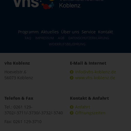
Programm
Aktuelles
Über uns
Service
Kontakt
FAQ
IMPRESSUM
AGB
DATENSCHUTZERKLÄRUNG
WIDERRUFSBELEHRUNG
vhs Koblenz
E-Mail & Internet
Hoevelstr.6
info@vhs-koblenz.de
56073 Koblenz
www.vhs-koblenz.de
Telefon & Fax
Kontakt & Anfahrt
Tel.: 0261 129-
Anfahrt
3702/-3711/-3730/-3732/-3740
Öffnungszeiten
Fax: 0261 129-3710