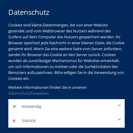
Datenschutz
Cookies sind kleine Datenmengen, die von einer Website
gesendet und vom Webbrowser des Nutzers während des
Surfens auf dem Computer des Nutzers gespeichert werden. Ihr
Browser speichert jede Nachricht in einer kleinen Datei, die Cookie
genannt wird. Wenn Sie eine weitere Seite vom Server anfordern,
sendet Ihr Browser das Cookie an den Server zurück. Cookies
Service
Programmheft
wurden als zuverlässiger Mechanismus für Websites entwickelt,
um sich Informationen zu merken oder die Surfaktivitäten des
Benutzers aufzuzeichnen. Bitte willigen Sie in die Verwendung von
Cookies ein.
Programmheft
Weitere Informationen finden Sie in unseren
Datenschutzhinweisen
.
VHS_Journal 02_2026 komplett Low-PDF.pdf
Notwendig
Statistik
Bildung auf Bestellung - Unser Service für
Unternehmen und Verwaltungen