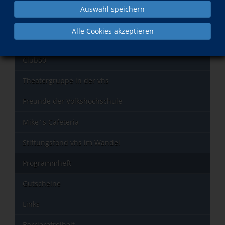
Auswahl speichern
Informationen zu Kursen im zweiten Bildungsweg
Alle Cookies akzeptieren
Bildungszeit
Club50
Theatergruppe in der vhs
Freunde der Volkshochschule
Mike´s Cafeteria
Stiftungsfond vhs im Wandel
Programmheft
Gutscheine
Links
Barrierefreiheit