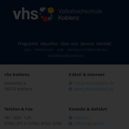
Programm
Aktuelles
Über uns
Service
Kontakt
FAQ
IMPRESSUM
AGB
DATENSCHUTZERKLÄRUNG
WIDERRUFSBELEHRUNG
vhs Koblenz
E-Mail & Internet
Hoevelstr.6
info@vhs-koblenz.de
56073 Koblenz
www.vhs-koblenz.de
Telefon & Fax
Kontakt & Anfahrt
Tel.: 0261 129-
Anfahrt
3702/-3711/-3730/-3732/-3740
Öffnungszeiten