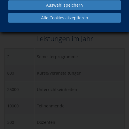
Weiterbildung zahlreiche qualitative Dimensionen hinzu. Die
Auswahl speichern
Volkshochschule der Stadt Koblenz nimmt im Kontext des
Lebenslangen Lernens heute eine zentrale und
zukunftsweisende Funktion im öffentlichen Bildungswesen
Alle Cookies akzeptieren
der Stadt ein.
Leistungen im Jahr
2
Semesterprogramme
800
Kurse/Veranstaltungen
25000
Unterrichtseinheiten
10000
Teilnehmende
300
Dozenten