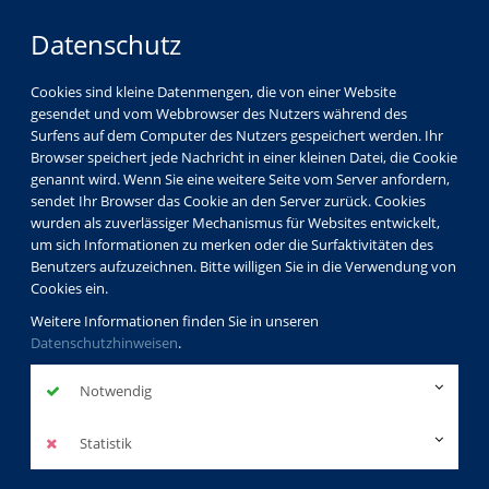
Datenschutz
Cookies sind kleine Datenmengen, die von einer Website
gesendet und vom Webbrowser des Nutzers während des
Surfens auf dem Computer des Nutzers gespeichert werden. Ihr
Browser speichert jede Nachricht in einer kleinen Datei, die Cookie
genannt wird. Wenn Sie eine weitere Seite vom Server anfordern,
sendet Ihr Browser das Cookie an den Server zurück. Cookies
Über uns
Allgemeines zur vhs-Koblenz
wurden als zuverlässiger Mechanismus für Websites entwickelt,
um sich Informationen zu merken oder die Surfaktivitäten des
Benutzers aufzuzeichnen. Bitte willigen Sie in die Verwendung von
Cookies ein.
Allgemeines zur vhs-
Weitere Informationen finden Sie in unseren
Datenschutzhinweisen
Koblenz
.
Notwendig
Idee und Institution der Volkshochschule existierten in
Statistik
Koblenz bereits seit 1919. Im Laufe der
Entwicklungsgeschichte der Nachkriegszeit erhielt die