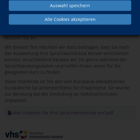
Auswahl speichern
Mit der folgenden Checkliste haben Sie die Möglichkeit, Ihre
Fremdsprachenkenntnisse selbst einzuschätzen. Die
beschriebenen Kenntnisse sind verschiedenen Niveaustufen
Alle Cookies akzeptieren
des Europäischen Referenzrahmens zugeordnet. Das, was Sie
relativ mühelos beherrschen, wenn auch nicht ganz perfekt,
kreuzen Sie an.
Mit diesem Test möchten wir dazu beitragen, dass Sie nach
der Auswertung Ihre Sprachkenntnisse besser einschätzen
können. Anschließend beraten wir Sie gerne während der
Sprachberatungszeiten und helfen Ihnen, einen für Sie
geeigneten Kurs zu finden.
Diese Checkliste ist Teil des vom Europarat akkreditierten
Europäische Sprachenportfolios für Erwachsene. Sie wurde
zur Beratung bei der Einstufung an Volkshochschulen
angepasst.
Wie schätzen Sie Ihre Sprachkenntnisse ein?pdf