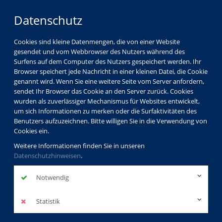
Datenschutz
Cookies sind kleine Datenmengen, die von einer Website
gesendet und vom Webbrowser des Nutzers während des
Surfens auf dem Computer des Nutzers gespeichert werden. Ihr
Browser speichert jede Nachricht in einer kleinen Datei, die Cookie
genannt wird. Wenn Sie eine weitere Seite vom Server anfordern,
sendet Ihr Browser das Cookie an den Server zurück. Cookies
Programm
Sprachen
wurden als zuverlässiger Mechanismus für Websites entwickelt,
Wie schätzen Sie Ihre Sprachkenntnisse ein?
um sich Informationen zu merken oder die Surfaktivitäten des
Benutzers aufzuzeichnen. Bitte willigen Sie in die Verwendung von
Cookies ein.
Weitere Informationen finden Sie in unseren
Wie schätzen Sie Ihre
Datenschutzhinweisen
.
Sprachkenntnisse ein?
Notwendig
Statistik
Der XL-Test: Was können Sie schon?
Schätzen Sie Ihre Sprachkenntnisse selbst ein!