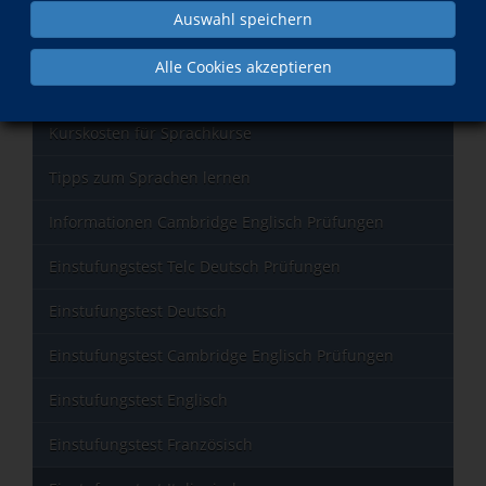
Auswahl speichern
B1:
http://www.klett-sprachen.de/con-piacere/r-
1/60#reiter=mediathek&dl_niveau_str=B1&dl_kategorie=48
Alle Cookies akzeptieren
Orientierungshilfe zwischen A 1 und C 2
Kurskosten für Sprachkurse
Tipps zum Sprachen lernen
Informationen Cambridge Englisch Prüfungen
Einstufungstest Telc Deutsch Prüfungen
Einstufungstest Deutsch
Einstufungstest Cambridge Englisch Prüfungen
Einstufungstest Englisch
Einstufungstest Französisch