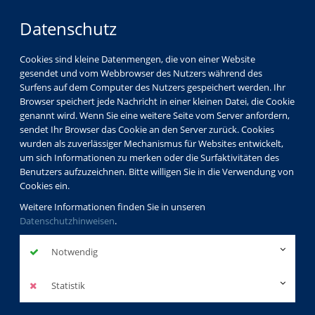
Datenschutz
Cookies sind kleine Datenmengen, die von einer Website
gesendet und vom Webbrowser des Nutzers während des
Surfens auf dem Computer des Nutzers gespeichert werden. Ihr
Browser speichert jede Nachricht in einer kleinen Datei, die Cookie
genannt wird. Wenn Sie eine weitere Seite vom Server anfordern,
sendet Ihr Browser das Cookie an den Server zurück. Cookies
Programm
Sprachen
wurden als zuverlässiger Mechanismus für Websites entwickelt,
Einstufungstest Italienisch
um sich Informationen zu merken oder die Surfaktivitäten des
Benutzers aufzuzeichnen. Bitte willigen Sie in die Verwendung von
Cookies ein.
Weitere Informationen finden Sie in unseren
Einstufungstest Italienisch
Datenschutzhinweisen
.
Notwendig
A1:
http://www.klett-sprachen.de/con-piacere/r-
1/60#reiter=mediathek&dl_niveau_str=A1&dl_kategorie=48
Statistik
A2:
http://www.klett-sprachen.de/con-piacere/r-
1/60#reiter=mediathek&dl_niveau_str=A2&dl_kategorie=48