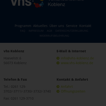
Programm
Aktuelles
Über uns
Service
Kontakt
FAQ
IMPRESSUM
AGB
DATENSCHUTZERKLÄRUNG
WIDERRUFSBELEHRUNG
vhs Koblenz
E-Mail & Internet
Hoevelstr.6
info@vhs-koblenz.de
56073 Koblenz
www.vhs-koblenz.de
Telefon & Fax
Kontakt & Anfahrt
Tel.: 0261 129-
Anfahrt
3702/-3711/-3730/-3732/-3740
Öffnungszeiten
Fax: 0261 129-3710