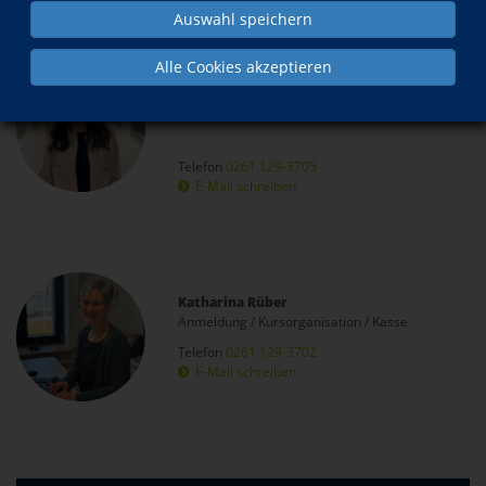
Auswahl speichern
Alle Cookies akzeptieren
Mara Hoffmann
Fachbereichsleiterin Berufliche Bildung und
Gesundheitsbildung
Telefon
0261 129-3705
E-Mail schreiben
Katharina Rüber
Anmeldung / Kursorganisation / Kasse
Telefon
0261 129-3702
E-Mail schreiben