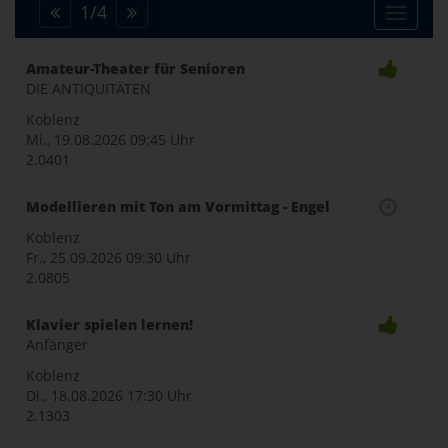
1
/
4
Toggle
Amateur-Theater für Senioren
DIE ANTIQUITÄTEN
naviga
Koblenz
Mi., 19.08.2026
09:45 Uhr
2.0401
Modellieren mit Ton am Vormittag - Engel
Koblenz
Fr., 25.09.2026
09:30 Uhr
2.0805
Klavier spielen lernen!
Anfänger
Koblenz
Di., 18.08.2026
17:30 Uhr
2.1303