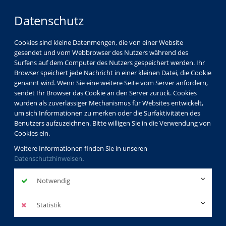
Datenschutz
Cookies sind kleine Datenmengen, die von einer Website
gesendet und vom Webbrowser des Nutzers während des
Surfens auf dem Computer des Nutzers gespeichert werden. Ihr
Browser speichert jede Nachricht in einer kleinen Datei, die Cookie
genannt wird. Wenn Sie eine weitere Seite vom Server anfordern,
sendet Ihr Browser das Cookie an den Server zurück. Cookies
Service
Club50
wurden als zuverlässiger Mechanismus für Websites entwickelt,
um sich Informationen zu merken oder die Surfaktivitäten des
Benutzers aufzuzeichnen. Bitte willigen Sie in die Verwendung von
Cookies ein.
Was Sie über den Club 50
Weitere Informationen finden Sie in unseren
Datenschutzhinweisen
wissen sollten!
.
Notwendig
Sie sind über 50? Dann haben Sie die Möglichkeit, Mitglied im
Statistik
"Club50" der Volkshochschule Koblenz zu werden und von
folgender Vergünstigung zu profitieren: