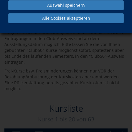
Jeder 5. in Ihrem Club-Ausweis eingetragene Kurs ist bis zu
Auswahl speichern
einer maximalen Höhe von 49,00 € frei. Bei Kursen, die diese
Kosten übersteigen, brauchen Sie nur den jeweiligen
Differenzbetrag zu zahlen. Eingetragen werden können alle
Alle Cookies akzeptieren
Kurse mit dem Vermerk "Club50".
Fragen Sie bei der Anmeldung nach dem "Club50"- Ausweis!
Eintragungen in den Club-Ausweis sind ab dem
Ausstellungsdatum möglich. Bitte lassen Sie die von Ihnen
gebuchten "Club50"-Kurse möglichst sofort, spätestens aber
bis Ende des laufenden Semesters, in den "Club50"-Ausweis
eintragen.
Frei-Kurse bzw. Preisminderungen können nur VOR der
Bezahlung/Abbuchung der Kurskosten anerkannt werden.
Eine Rückerstattung bereits gezahlter Kurskosten ist nicht
möglich.
Kursliste
Kurse 1 bis
20
von
63