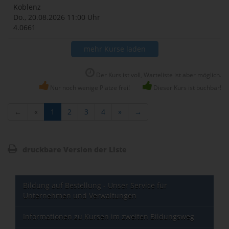
Koblenz
Do., 20.08.2026
11:00 Uhr
4.0661
mehr Kurse laden
Der Kurs ist voll, Warteliste ist aber möglich.
Nur noch wenige Plätze frei!
Dieser Kurs ist buchbar!
←
«
1
2
3
4
»
→
druckbare Version der Liste
Bildung auf Bestellung - Unser Service für
Unternehmen und Verwaltungen
Informationen zu Kursen im zweiten Bildungsweg