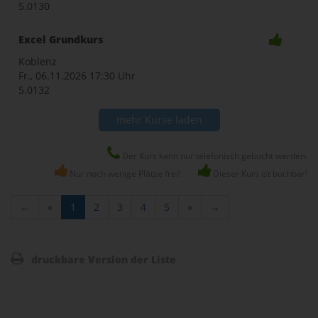
5.0130
Excel Grundkurs
Koblenz
Fr., 06.11.2026
17:30 Uhr
5.0132
mehr Kurse laden
Der Kurs kann nur telefonisch gebucht werden.
Nur noch wenige Plätze frei!
Dieser Kurs ist buchbar!
←
«
1
2
3
4
5
»
→
druckbare Version der Liste