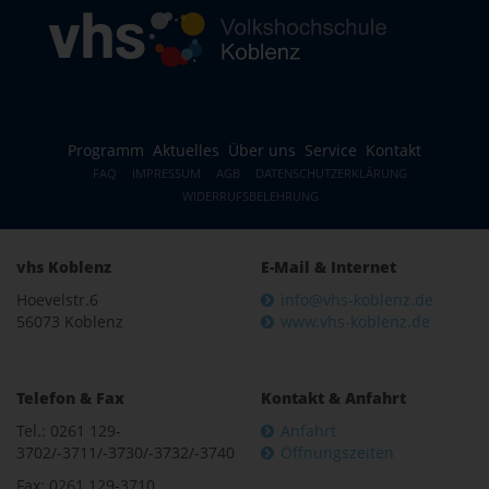
Programm
Aktuelles
Über uns
Service
Kontakt
FAQ
IMPRESSUM
AGB
DATENSCHUTZERKLÄRUNG
WIDERRUFSBELEHRUNG
vhs Koblenz
E-Mail & Internet
Hoevelstr.6
info@vhs-koblenz.de
56073 Koblenz
www.vhs-koblenz.de
Telefon & Fax
Kontakt & Anfahrt
Tel.: 0261 129-
Anfahrt
3702/-3711/-3730/-3732/-3740
Öffnungszeiten
Fax: 0261 129-3710