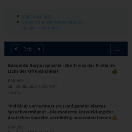
Xpert Business
Vorbereitungslehrgang zum/zur
Hauswirtschafter:in
1
/
5
Toggle
Gekonnte Körpersprache - Die Tricks der Profis im
Licht der Öffentlichkeit
naviga
Koblenz
Sa., 29.08.2026
10:00 Uhr
1.0610
"Political Correctness (PC) und genderisiertes
Sprachvermögen" - Die moderne Entwicklung der
deutschen Sprache vernünftig anwenden lernen
Koblenz