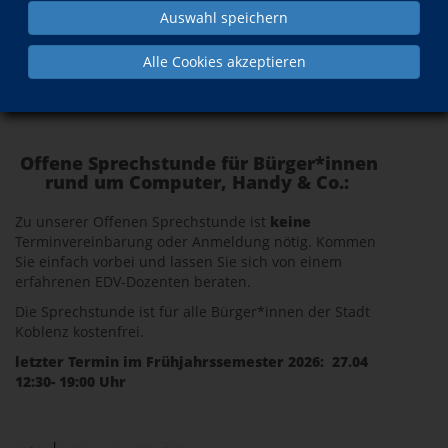
Erwachsenengerecht ausgestattete Räume, eine
Auswahl speichern
moderne Medienaustattung, didaktisch aufbereitetes
Lehrmaterial sind für uns ebenso selbstverständlich
Alle Cookies akzeptieren
wie kompetente und gut ausgebildete Kursleiterinnen
und Kursleiter.
Offene Sprechstunde für Bürger*innen
rund um Computer, Handy & Co.:
Zu unserer Offenen Sprechstunde ist
keine
Terminvereinbarung oder Anmeldung nötig. Kommen
Sie einfach vorbei und lassen Sie sich von einem
erfahrenen EDV-Dozenten beraten.
Die Sprechstunde ist für alle Bürger*innen der Stadt
Koblenz kostenfrei.
letzter Termin im Frühjahrssemester 2026: 27.04
12:30- 19:00 Uhr