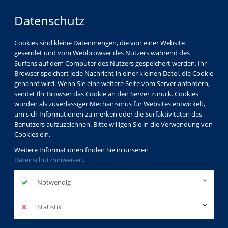
Datenschutz
Cookies sind kleine Datenmengen, die von einer Website
gesendet und vom Webbrowser des Nutzers während des
Surfens auf dem Computer des Nutzers gespeichert werden. Ihr
Browser speichert jede Nachricht in einer kleinen Datei, die Cookie
genannt wird. Wenn Sie eine weitere Seite vom Server anfordern,
sendet Ihr Browser das Cookie an den Server zurück. Cookies
Programm
Beruf & EDV
wurden als zuverlässiger Mechanismus für Websites entwickelt,
um sich Informationen zu merken oder die Surfaktivitäten des
Benutzers aufzuzeichnen. Bitte willigen Sie in die Verwendung von
Cookies ein.
Weitere Informationen finden Sie in unseren
Beruf
Datenschutzhinweisen
.
Notwendig
Im Fachbereich Berufliche Bildung werden in
praxisorientierten Kursen und Seminaren Kenntnisse
Statistik
und Fähigkeiten vermittelt, die Ihnen bei Ihrem
beruflichen Erfolg gut weiterhelfen.