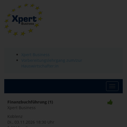
Xpert Business
Vorbereitungslehrgang zum/zur
Hauswirtschafter:in
Toggle
Finanzbuchführung (1)
Xpert Business
naviga
Koblenz
Di., 03.11.2026
18:30 Uhr