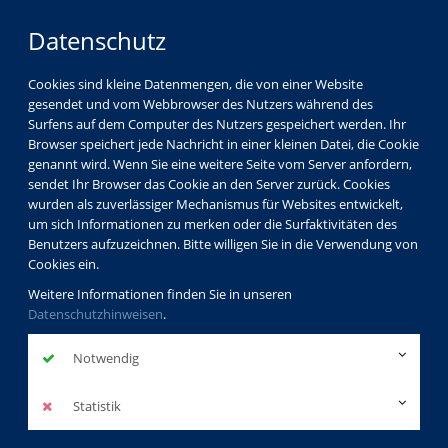
Datenschutz
Cookies sind kleine Datenmengen, die von einer Website
gesendet und vom Webbrowser des Nutzers während des
Surfens auf dem Computer des Nutzers gespeichert werden. Ihr
Browser speichert jede Nachricht in einer kleinen Datei, die Cookie
genannt wird. Wenn Sie eine weitere Seite vom Server anfordern,
sendet Ihr Browser das Cookie an den Server zurück. Cookies
Programm
Beruf & EDV
wurden als zuverlässiger Mechanismus für Websites entwickelt,
Abschlussbezogene Lehrgänge
um sich Informationen zu merken oder die Surfaktivitäten des
Kaufmännische Praxis: Xpert Business
Benutzers aufzuzeichnen. Bitte willigen Sie in die Verwendung von
Cookies ein.
Weitere Informationen finden Sie in unseren
Datenschutzhinweisen
.
Kaufmännische Praxis:
Notwendig
Xpert Business
Statistik