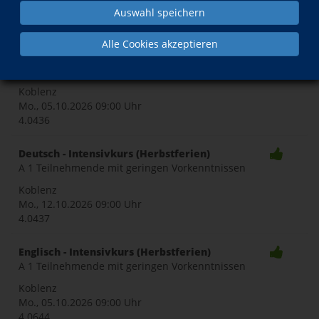
Auswahl speichern
Toggle
Alle Cookies akzeptieren
Deutsch - Intensivkurs (Herbstferien)
A 1 Teilnehmende ohne Vorkenntnisse
naviga
Koblenz
Mo., 05.10.2026
09:00 Uhr
4.0436
Deutsch - Intensivkurs (Herbstferien)
A 1 Teilnehmende mit geringen Vorkenntnissen
Koblenz
Mo., 12.10.2026
09:00 Uhr
4.0437
Englisch - Intensivkurs (Herbstferien)
A 1 Teilnehmende mit geringen Vorkenntnissen
Koblenz
Mo., 05.10.2026
09:00 Uhr
4.0644