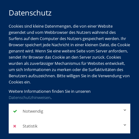
Datenschutz
Cookies sind kleine Datenmengen, die von einer Website
gesendet und vom Webbrowser des Nutzers während des
Surfens auf dem Computer des Nutzers gespeichert werden. Ihr
Browser speichert jede Nachricht in einer kleinen Datei, die Cookie
genannt wird. Wenn Sie eine weitere Seite vom Server anfordern,
sendet Ihr Browser das Cookie an den Server zurück. Cookies
Über uns
Dozenten
Frank Uekötter
wurden als zuverlässiger Mechanismus für Websites entwickelt,
um sich Informationen zu merken oder die Surfaktivitäten des
Benutzers aufzuzeichnen. Bitte willigen Sie in die Verwendung von
Cookies ein.
Prof. Dr. Frank
Weitere Informationen finden Sie in unseren
Datenschutzhinweisen
Uekötter
.
Dozentenprofil
Notwendig
Statistik
Kurse des Dozenten