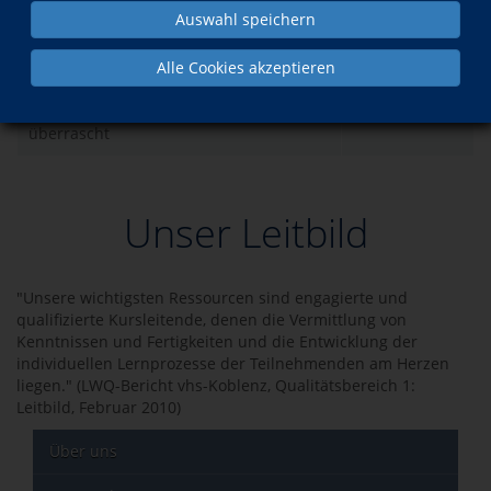
Auswahl speichern
Was?
Wann?
Alle Cookies akzeptieren
vhs.wissen live: Die Bauern waren nicht
Mi., 02.12.2026
überrascht
Unser Leitbild
"Unsere wichtigsten Ressourcen sind engagierte und
qualifizierte Kursleitende, denen die Vermittlung von
Kenntnissen und Fertigkeiten und die Entwicklung der
individuellen Lernprozesse der Teilnehmenden am Herzen
liegen." (LWQ-Bericht vhs-Koblenz, Qualitätsbereich 1:
Leitbild, Februar 2010)
Über uns