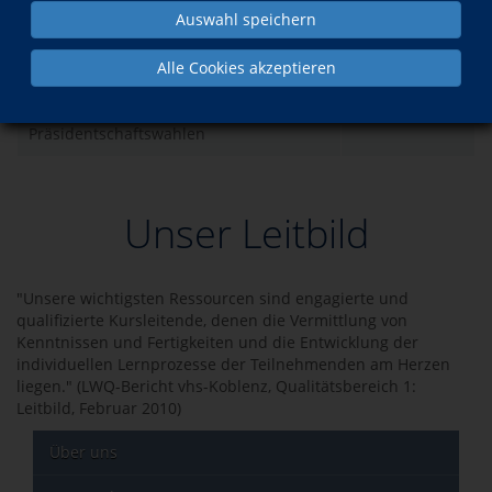
Auswahl speichern
Was?
Wann?
Alle Cookies akzeptieren
vhs.wissen live: Frankreich vor den
Do., 17.09.2026
Präsidentschaftswahlen
Unser Leitbild
"Unsere wichtigsten Ressourcen sind engagierte und
qualifizierte Kursleitende, denen die Vermittlung von
Kenntnissen und Fertigkeiten und die Entwicklung der
individuellen Lernprozesse der Teilnehmenden am Herzen
liegen." (LWQ-Bericht vhs-Koblenz, Qualitätsbereich 1:
Leitbild, Februar 2010)
Über uns