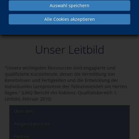
Auswahl speichern
Was?
Wann?
Alle Cookies akzeptieren
Vortrag zum Thema Blutdruck
Fr., 28.08.2026
Unser Leitbild
"Unsere wichtigsten Ressourcen sind engagierte und
qualifizierte Kursleitende, denen die Vermittlung von
Kenntnissen und Fertigkeiten und die Entwicklung der
individuellen Lernprozesse der Teilnehmenden am Herzen
liegen." (LWQ-Bericht vhs-Koblenz, Qualitätsbereich 1:
Leitbild, Februar 2010)
Über uns
Ansprechpartner
Partner