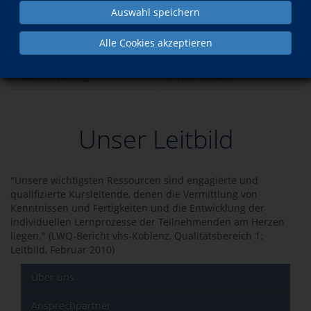
Auswahl speichern
Was?
Wann?
Alle Cookies akzeptieren
Nordic Walking
Di., 06.10.2026
Nordic Walking
Fr., 09.10.2026
Unser Leitbild
"Unsere wichtigsten Ressourcen sind engagierte und
qualifizierte Kursleitende, denen die Vermittlung von
Kenntnissen und Fertigkeiten und die Entwicklung der
individuellen Lernprozesse der Teilnehmenden am Herzen
liegen." (LWQ-Bericht vhs-Koblenz, Qualitätsbereich 1:
Leitbild, Februar 2010)
Über uns
Ansprechpartner