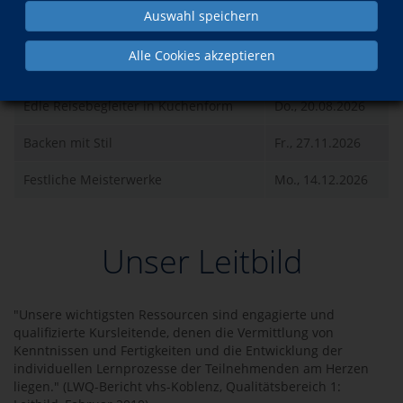
Kurse der Dozentin
Auswahl speichern
Alle Cookies akzeptieren
Was?
Wann?
Edle Reisebegleiter in Kuchenform
Do., 20.08.2026
Backen mit Stil
Fr., 27.11.2026
Festliche Meisterwerke
Mo., 14.12.2026
Unser Leitbild
"Unsere wichtigsten Ressourcen sind engagierte und
qualifizierte Kursleitende, denen die Vermittlung von
Kenntnissen und Fertigkeiten und die Entwicklung der
individuellen Lernprozesse der Teilnehmenden am Herzen
liegen." (LWQ-Bericht vhs-Koblenz, Qualitätsbereich 1: