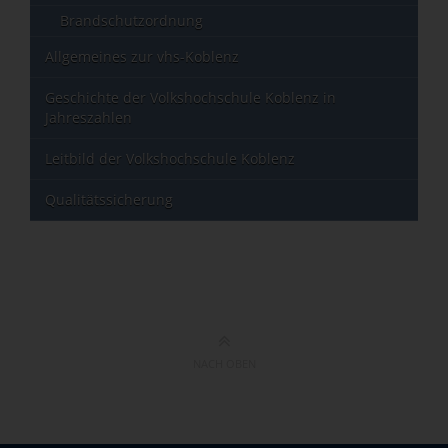
Brandschutzordnung
Allgemeines zur vhs-Koblenz
Geschichte der Volkshochschule Koblenz in
Jahreszahlen
Leitbild der Volkshochschule Koblenz
Qualitätssicherung
NACH OBEN