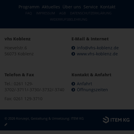
Programm
Aktuelles
Über uns
Service
Kontakt
FAQ
IMPRESSUM
AGB
DATENSCHUTZERKLÄRUNG
WIDERRUFSBELEHRUNG
vhs Koblenz
E-Mail & Internet
Hoevelstr.6
info@vhs-koblenz.de
56073 Koblenz
www.vhs-koblenz.de
Telefon & Fax
Kontakt & Anfahrt
Tel.: 0261 129-
Anfahrt
3702/-3711/-3730/-3732/-3740
Öffnungszeiten
Fax: 0261 129-3710
© 2026 Konzept, Gestaltung & Umsetzung:
ITEM KG