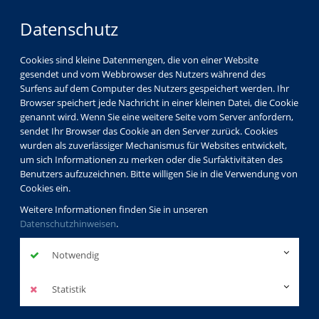
Datenschutz
Cookies sind kleine Datenmengen, die von einer Website
gesendet und vom Webbrowser des Nutzers während des
Surfens auf dem Computer des Nutzers gespeichert werden. Ihr
Browser speichert jede Nachricht in einer kleinen Datei, die Cookie
genannt wird. Wenn Sie eine weitere Seite vom Server anfordern,
sendet Ihr Browser das Cookie an den Server zurück. Cookies
Über uns
Dozenten
Elke Nillius
wurden als zuverlässiger Mechanismus für Websites entwickelt,
um sich Informationen zu merken oder die Surfaktivitäten des
Benutzers aufzuzeichnen. Bitte willigen Sie in die Verwendung von
Cookies ein.
Elke Nillius
Weitere Informationen finden Sie in unseren
Datenschutzhinweisen
.
Dozentinnenprofil
Notwendig
Ich möchte meine Faszination für die Technik des 3D-Drucks
Statistik
unbedingt an möglichst viele Menschen weitergeben.