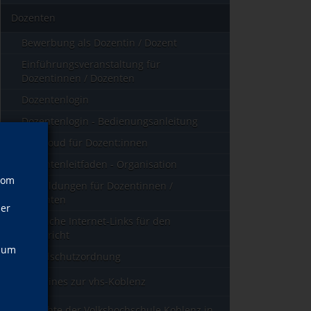
Dozenten
Bewerbung als Dozentin / Dozent
Einführungsveranstaltung für
Dozentinnen / Dozenten
Dozentenlogin
Dozentenlogin - Bedienungsanleitung
vhs cloud für Dozent:innen
Dozentenleitfaden - Organisation
vom
Fortbildungen für Dozentinnen /
Dozenten
ner
Nützliche Internet-Links für den
Unterricht
, um
Brandschutzordnung
Allgemeines zur vhs-Koblenz
Geschichte der Volkshochschule Koblenz in