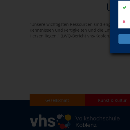
Unser
"Unsere wichtigsten Ressourcen sind engagierte und
Kenntnissen und Fertigkeiten und die Entwicklung
Herzen liegen." (LWQ-Bericht vhs-Koblenz, Qualitäts
Gesellschaft
Kunst & Kultur