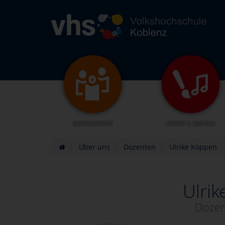
GESELLSCHAFT
KUNST & KULTUR
Über uns
Dozenten
Ulrike Köppen
Ulri
Dozen