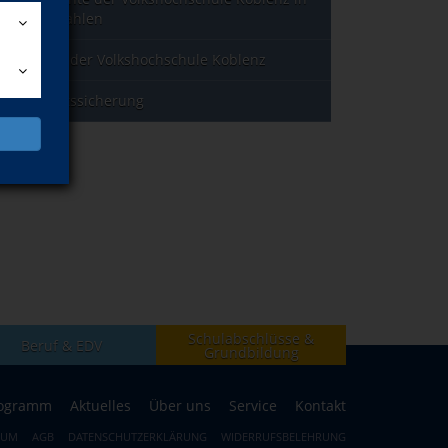
Jahreszahlen
Leitbild der Volkshochschule Koblenz
Qualitätssicherung
Schulabschlüsse &
Beruf & EDV
Grundbildung
ogramm
Aktuelles
Über uns
Service
Kontakt
SUM
AGB
DATENSCHUTZERKLÄRUNG
WIDERRUFSBELEHRUNG