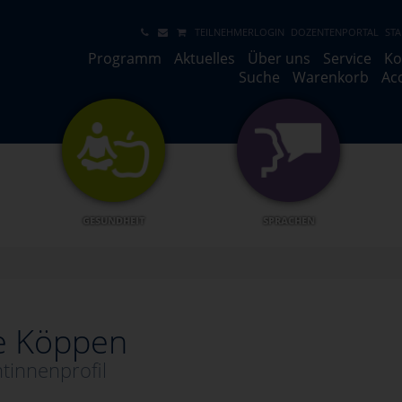
TEILNEHMERLOGIN
DOZENTENPORTAL
STA
Programm
Aktuelles
Über uns
Service
Ko
Suche
Warenkorb
Ac
GESUNDHEIT
SPRACHEN
ke Köppen
tinnenprofil