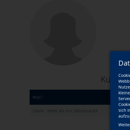
Dat
Cooki
Kurse d
Webbr
Nutze
klein
Was?
Serve
Cooki
sich 
Glück - mehr als nur Glückssache
aufzu
Weite