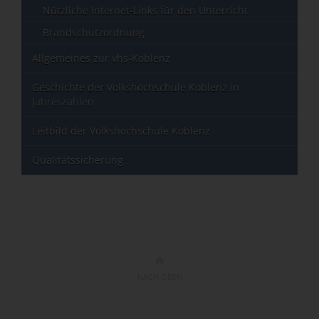
Nützliche Internet-Links für den Unterricht
Brandschutzordnung
Allgemeines zur vhs-Koblenz
Geschichte der Volkshochschule Koblenz in
Jahreszahlen
Leitbild der Volkshochschule Koblenz
Qualitätssicherung
NACH OBEN