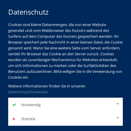
Datenschutz
Cookies sind kleine Datenmengen, die von einer Website
gesendet und vom Webbrowser des Nutzers während des
Surfens auf dem Computer des Nutzers gespeichert werden. Ihr
Browser speichert jede Nachricht in einer kleinen Datei, die Cookie
genannt wird. Wenn Sie eine weitere Seite vom Server anfordern,
sendet Ihr Browser das Cookie an den Server zurück. Cookies
Über uns
Dozenten
Raghida El Sawiri
wurden als zuverlässiger Mechanismus für Websites entwickelt,
um sich Informationen zu merken oder die Surfaktivitäten des
Benutzers aufzuzeichnen. Bitte willigen Sie in die Verwendung von
Cookies ein.
Raghida El
Weitere Informationen finden Sie in unseren
Datenschutzhinweisen
Sawiri
.
Dozentinnenprofil
Notwendig
Statistik
Kurse der Dozentin