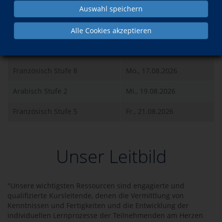
Auswahl speichern
Was?
Wann?
Alle Cookies akzeptieren
Arabisch Stufe 6
Mo., 17.08.2026
Französisch Stufe 8
Mo., 17.08.2026
Arabisch Stufe 2
Mi., 19.08.2026
Französisch Stufe 5
Fr., 21.08.2026
Unser Leitbild
"Unsere wichtigsten Ressourcen sind engagierte und
qualifizierte Kursleitende, denen die Vermittlung von
Kenntnissen und Fertigkeiten und die Entwicklung der
individuellen Lernprozesse der Teilnehmenden am Herzen