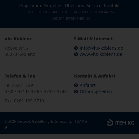
Programm
Aktuelles
Über uns
Service
Kontakt
FAQ
IMPRESSUM
AGB
DATENSCHUTZERKLÄRUNG
WIDERRUFSBELEHRUNG
vhs Koblenz
E-Mail & Internet
Hoevelstr.6
info@vhs-koblenz.de
56073 Koblenz
www.vhs-koblenz.de
Telefon & Fax
Kontakt & Anfahrt
Tel.: 0261 129-
Anfahrt
3702/-3711/-3730/-3732/-3740
Öffnungszeiten
Fax: 0261 129-3710
© 2026 Konzept, Gestaltung & Umsetzung:
ITEM KG