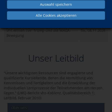
Kurse des Dozenten
Auswahl speichern
Alle Cookies akzeptieren
Was?
Wann?
vhs.wissen live: Trump und die MAGA-
So., 08.11.2026
Bewegung
Unser Leitbild
"Unsere wichtigsten Ressourcen sind engagierte und
qualifizierte Kursleitende, denen die Vermittlung von
Kenntnissen und Fertigkeiten und die Entwicklung der
individuellen Lernprozesse der Teilnehmenden am Herzen
liegen." (LWQ-Bericht vhs-Koblenz, Qualitätsbereich 1:
Leitbild, Februar 2010)
Über uns