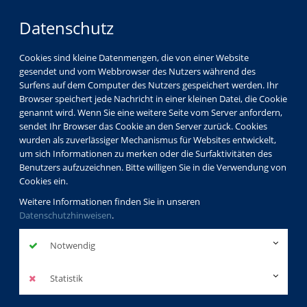
Datenschutz
Cookies sind kleine Datenmengen, die von einer Website
gesendet und vom Webbrowser des Nutzers während des
Surfens auf dem Computer des Nutzers gespeichert werden. Ihr
Browser speichert jede Nachricht in einer kleinen Datei, die Cookie
genannt wird. Wenn Sie eine weitere Seite vom Server anfordern,
sendet Ihr Browser das Cookie an den Server zurück. Cookies
Über uns
Dozenten
Michael Schmude
wurden als zuverlässiger Mechanismus für Websites entwickelt,
um sich Informationen zu merken oder die Surfaktivitäten des
Benutzers aufzuzeichnen. Bitte willigen Sie in die Verwendung von
Cookies ein.
Dr. Michael
Weitere Informationen finden Sie in unseren
Datenschutzhinweisen
Schmude
.
Dozentenprofil
Notwendig
Statistik
Kurse des Dozenten