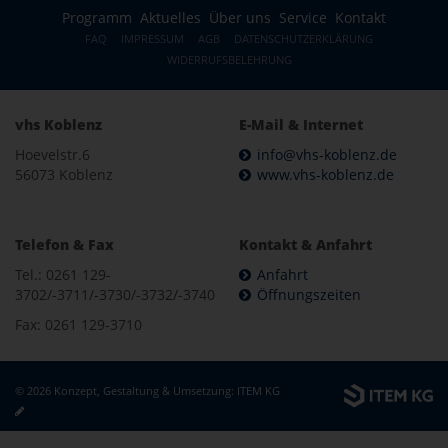
Programm
Aktuelles
Über uns
Service
Kontakt
FAQ
IMPRESSUM
AGB
DATENSCHUTZERKLÄRUNG
WIDERRUFSBELEHRUNG
vhs Koblenz
E-Mail & Internet
Hoevelstr.6
info@vhs-koblenz.de
56073 Koblenz
www.vhs-koblenz.de
Telefon & Fax
Kontakt & Anfahrt
Tel.: 0261 129-
Anfahrt
3702/-3711/-3730/-3732/-3740
Öffnungszeiten
Fax: 0261 129-3710
© 2026 Konzept, Gestaltung & Umsetzung:
ITEM KG