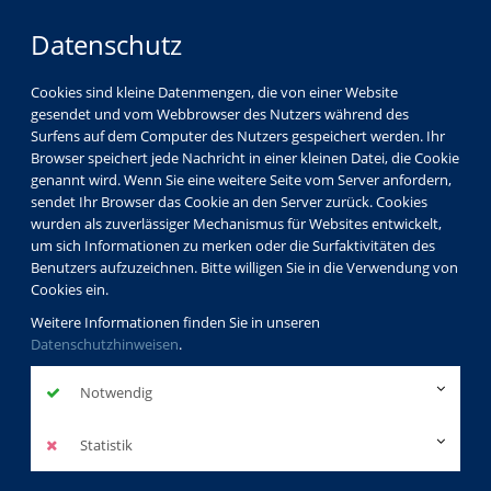
Datenschutz
Cookies sind kleine Datenmengen, die von einer Website
gesendet und vom Webbrowser des Nutzers während des
Surfens auf dem Computer des Nutzers gespeichert werden. Ihr
Browser speichert jede Nachricht in einer kleinen Datei, die Cookie
genannt wird. Wenn Sie eine weitere Seite vom Server anfordern,
sendet Ihr Browser das Cookie an den Server zurück. Cookies
Über uns
Dozenten
Micol Mascioli
wurden als zuverlässiger Mechanismus für Websites entwickelt,
um sich Informationen zu merken oder die Surfaktivitäten des
Benutzers aufzuzeichnen. Bitte willigen Sie in die Verwendung von
Cookies ein.
Micol Mascioli
Weitere Informationen finden Sie in unseren
Datenschutzhinweisen
.
Dozentinnenprofil
Notwendig
Statistik
"VHS Koblenz bedeutet für mich, mit guter Laune
Botschafterin meiner Kultur zu sein, mit Freude meine