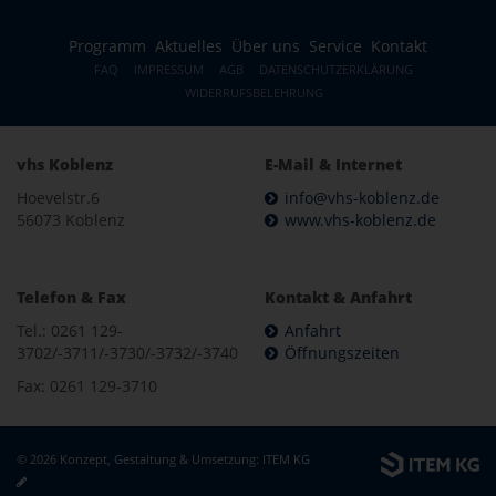
Programm
Aktuelles
Über uns
Service
Kontakt
FAQ
IMPRESSUM
AGB
DATENSCHUTZERKLÄRUNG
WIDERRUFSBELEHRUNG
vhs Koblenz
E-Mail & Internet
Hoevelstr.6
info@vhs-koblenz.de
56073 Koblenz
www.vhs-koblenz.de
Telefon & Fax
Kontakt & Anfahrt
Tel.: 0261 129-
Anfahrt
3702/-3711/-3730/-3732/-3740
Öffnungszeiten
Fax: 0261 129-3710
© 2026 Konzept, Gestaltung & Umsetzung:
ITEM KG