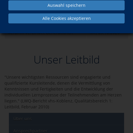
Auswahl speichern
Was?
Wann?
Alle Cookies akzeptieren
Keramik der Kulturen
Mi., 30.09.2026
Keramik verbindet Generationen
Mi., 28.10.2026
Unser Leitbild
"Unsere wichtigsten Ressourcen sind engagierte und
qualifizierte Kursleitende, denen die Vermittlung von
Kenntnissen und Fertigkeiten und die Entwicklung der
individuellen Lernprozesse der Teilnehmenden am Herzen
liegen." (LWQ-Bericht vhs-Koblenz, Qualitätsbereich 1:
Leitbild, Februar 2010)
Über uns
Ansprechpartner