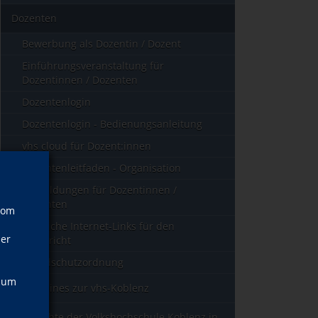
Dozenten
Bewerbung als Dozentin / Dozent
Einführungsveranstaltung für
Dozentinnen / Dozenten
Dozentenlogin
Dozentenlogin - Bedienungsanleitung
vhs cloud für Dozent:innen
Dozentenleitfaden - Organisation
Fortbildungen für Dozentinnen /
Dozenten
vom
Nützliche Internet-Links für den
ner
Unterricht
Brandschutzordnung
, um
Allgemeines zur vhs-Koblenz
Geschichte der Volkshochschule Koblenz in