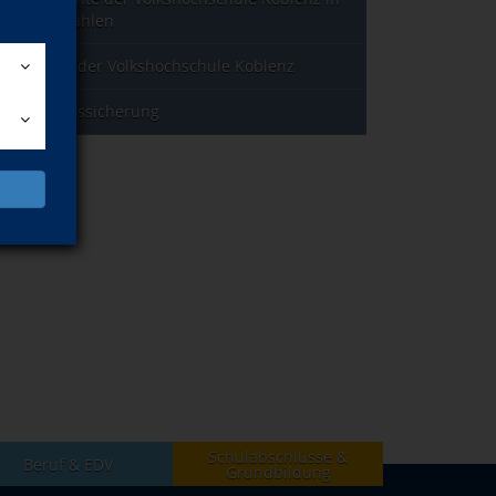
Jahreszahlen
Leitbild der Volkshochschule Koblenz
Qualitätssicherung
Schulabschlüsse &
Beruf & EDV
Grundbildung