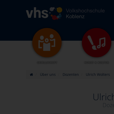
GESELLSCHAFT
KUNST & KULTUR
Über uns
Dozenten
Ulrich Wolters
Ulric
Doze