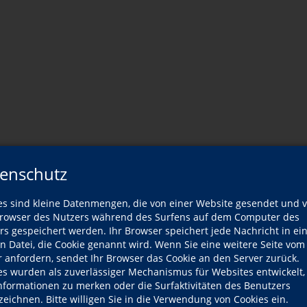
enschutz
es Dozenten
es sind kleine Datenmengen, die von einer Website gesendet und 
owser des Nutzers während des Surfens auf dem Computer des
Wann?
rs gespeichert werden. Ihr Browser speichert jede Nachricht in ei
en Datei, die Cookie genannt wird. Wenn Sie eine weitere Seite vom
r anfordern, sendet Ihr Browser das Cookie an den Server zurück.
Fr., 21.08.2026
es wurden als zuverlässiger Mechanismus für Websites entwickelt
Informationen zu merken oder die Surfaktivitäten des Benutzers
Fr., 28.08.2026
zeichnen. Bitte willigen Sie in die Verwendung von Cookies ein.