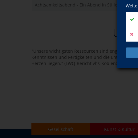
Achtsamkeitsabend - Ein Abend in Stille
Weite
Unser
"Unsere wichtigsten Ressourcen sind engagierte und
Kenntnissen und Fertigkeiten und die Entwicklung
Herzen liegen." (LWQ-Bericht vhs-Koblenz, Qualitäts
Gesellschaft
Kunst & Kultur