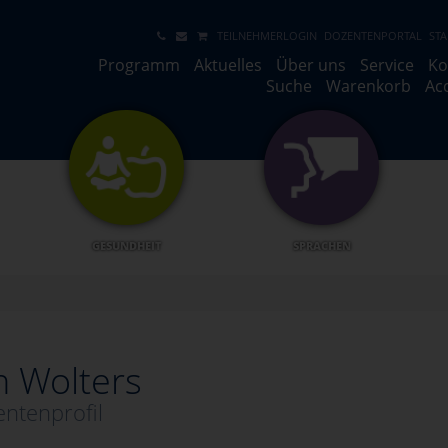
TEILNEHMERLOGIN
DOZENTENPORTAL
STA
Programm
Aktuelles
Über uns
Service
Ko
Suche
Warenkorb
Ac
GESUNDHEIT
SPRACHEN
h Wolters
ntenprofil