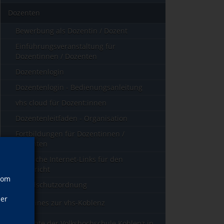
Dozenten
Bewerbung als Dozentin / Dozent
Einführungsveranstaltung für
Dozentinnen / Dozenten
Dozentenlogin
Dozentenlogin - Bedienungsanleitung
vhs cloud für Dozent:innen
Dozentenleitfaden - Organisation
Fortbildungen für Dozentinnen /
Dozenten
Nützliche Internet-Links für den
Unterricht
vom
Brandschutzordnung
ner
Allgemeines zur vhs-Koblenz
Geschichte der Volkshochschule Koblenz in