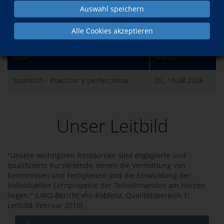
Auswahl speichern
Kurse der Dozentin
Alle Cookies akzeptieren
Was?
Wann?
Spanisch - Practicar y perfeccionar
Di., 18.08.2026
Unser Leitbild
"Unsere wichtigsten Ressourcen sind engagierte und
qualifizierte Kursleitende, denen die Vermittlung von
Kenntnissen und Fertigkeiten und die Entwicklung der
individuellen Lernprozesse der Teilnehmenden am Herzen
liegen." (LWQ-Bericht vhs-Koblenz, Qualitätsbereich 1:
Leitbild, Februar 2010)