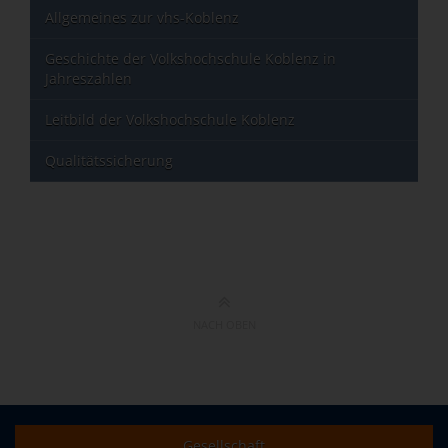
Allgemeines zur vhs-Koblenz
Geschichte der Volkshochschule Koblenz in
Jahreszahlen
Leitbild der Volkshochschule Koblenz
Qualitätssicherung
NACH OBEN
Gesellschaft