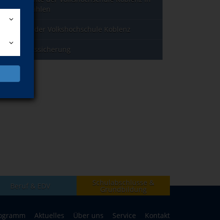
Jahreszahlen
Leitbild der Volkshochschule Koblenz
Qualitätssicherung
Schulabschlüsse &
Beruf & EDV
Grundbildung
ogramm
Aktuelles
Über uns
Service
Kontakt