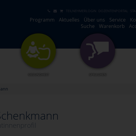
TEILNEHMERLOGIN
DOZENTENPORTAL
STA
Programm
Aktuelles
Über uns
Service
Ko
Suche
Warenkorb
Ac
GESUNDHEIT
SPRACHEN
mann
 Schenkmann
tinnenprofil