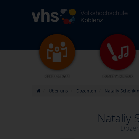
GESELLSCHAFT
KUNST & KULTUR
Über uns
Dozenten
Nataliy Schenk
Nataliy
Dozen