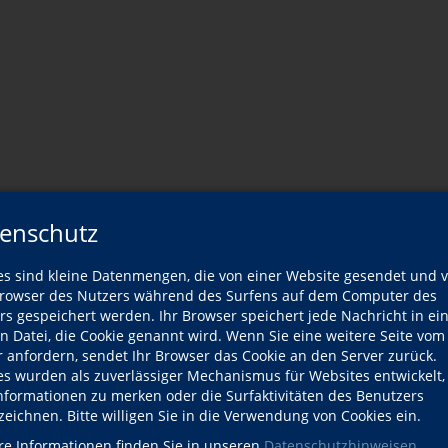
enschutz
er Dozentin
es sind kleine Datenmengen, die von einer Website gesendet und 
owser des Nutzers während des Surfens auf dem Computer des
rs gespeichert werden. Ihr Browser speichert jede Nachricht in ei
Wann?
en Datei, die Cookie genannt wird. Wenn Sie eine weitere Seite vom
r anfordern, sendet Ihr Browser das Cookie an den Server zurück.
es wurden als zuverlässiger Mechanismus für Websites entwickelt
Mi., 09.09.2026
Informationen zu merken oder die Surfaktivitäten des Benutzers
zeichnen. Bitte willigen Sie in die Verwendung von Cookies ein.
Mo., 14.09.2026
re Informationen finden Sie in unseren
Datenschutzhinweisen
.