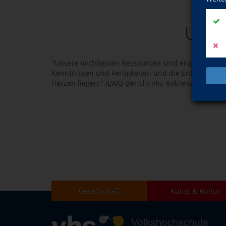
Unser
"Unsere wichtigsten Ressourcen sind engagierte und
Kenntnissen und Fertigkeiten und die Entwicklung
Herzen liegen." (LWQ-Bericht vhs-Koblenz, Qualitäts
Gesellschaft
Kunst & Kultur