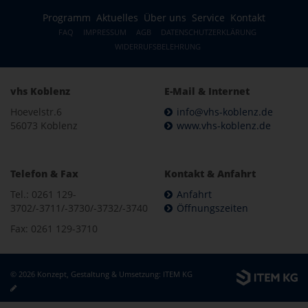
Programm
Aktuelles
Über uns
Service
Kontakt
FAQ
IMPRESSUM
AGB
DATENSCHUTZERKLÄRUNG
WIDERRUFSBELEHRUNG
vhs Koblenz
E-Mail & Internet
Hoevelstr.6
info@vhs-koblenz.de
56073 Koblenz
www.vhs-koblenz.de
Telefon & Fax
Kontakt & Anfahrt
Tel.: 0261 129-
Anfahrt
3702/-3711/-3730/-3732/-3740
Öffnungszeiten
Fax: 0261 129-3710
© 2026 Konzept, Gestaltung & Umsetzung:
ITEM KG