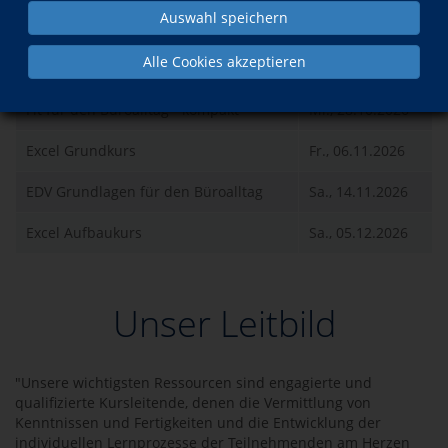
Auswahl speichern
Was?
Wann?
Alle Cookies akzeptieren
EDV Grundlagen für den Büroalltag
Sa., 12.09.2026
Fit für den Büroalltag - kompakt
Mi., 28.10.2026
Excel Grundkurs
Fr., 06.11.2026
EDV Grundlagen für den Büroalltag
Sa., 14.11.2026
Excel Aufbaukurs
Sa., 05.12.2026
Unser Leitbild
"Unsere wichtigsten Ressourcen sind engagierte und
qualifizierte Kursleitende, denen die Vermittlung von
Kenntnissen und Fertigkeiten und die Entwicklung der
individuellen Lernprozesse der Teilnehmenden am Herzen