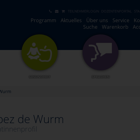
TEILNEHMERLOGIN
DOZENTENPORTAL
STA
Programm
Aktuelles
Über uns
Service
Ko
Suche
Warenkorb
Ac
GESUNDHEIT
SPRACHEN
 Wurm
opez de Wurm
tinnenprofil