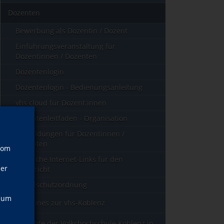
Dozenten
Bewerbung als Dozentin / Dozent
Einführungsveranstaltung für
Dozentinnen / Dozenten
Dozentenlogin
Dozentenlogin - Bedienungsanleitung
vhs cloud für Dozent:innen
Dozentenleitfaden - Organisation
Fortbildungen für Dozentinnen /
Dozenten
vom
Nützliche Internet-Links für den
ner
Unterricht
Brandschutzordnung
, um
Allgemeines zur vhs-Koblenz
Geschichte der Volkshochschule Koblenz in