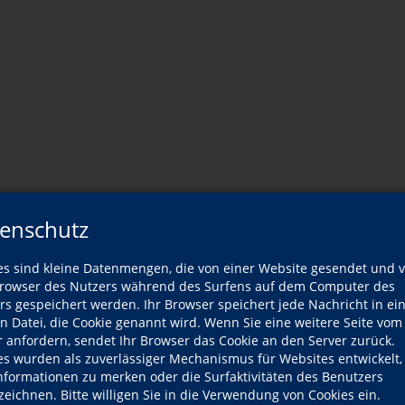
enschutz
er Dozentin
es sind kleine Datenmengen, die von einer Website gesendet und 
owser des Nutzers während des Surfens auf dem Computer des
Wann?
rs gespeichert werden. Ihr Browser speichert jede Nachricht in ei
en Datei, die Cookie genannt wird. Wenn Sie eine weitere Seite vom
r anfordern, sendet Ihr Browser das Cookie an den Server zurück.
Mo., 31.08.2026
es wurden als zuverlässiger Mechanismus für Websites entwickelt
Informationen zu merken oder die Surfaktivitäten des Benutzers
Mo., 31.08.2026
zeichnen. Bitte willigen Sie in die Verwendung von Cookies ein.