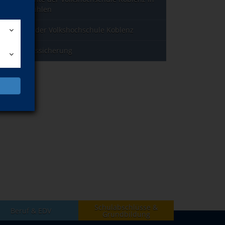
Jahreszahlen
Leitbild der Volkshochschule Koblenz
Qualitätssicherung
Schulabschlüsse &
Beruf & EDV
Grundbildung