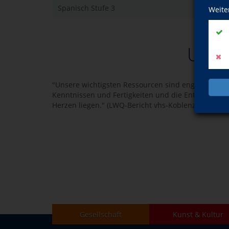
Spanisch Stufe 3
Weite
Unser
"Unsere wichtigsten Ressourcen sind engagierte und
Kenntnissen und Fertigkeiten und die Entwicklung
Herzen liegen." (LWQ-Bericht vhs-Koblenz, Qualitäts
Gesellschaft
Kunst & Kultur