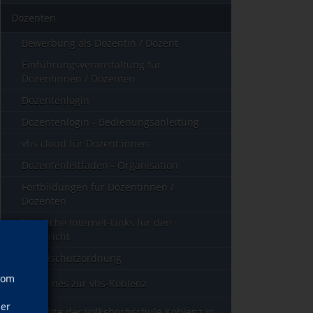
Dozenten
Bewerbung als Dozentin / Dozent
Einführungsveranstaltung für
Dozentinnen / Dozenten
Dozentenlogin
Dozentenlogin - Bedienungsanleitung
vhs cloud für Dozent:innen
Dozentenleitfaden - Organisation
Fortbildungen für Dozentinnen /
Dozenten
Nützliche Internet-Links für den
Unterricht
Brandschutzordnung
vom
Allgemeines zur vhs-Koblenz
ner
Geschichte der Volkshochschule Koblenz in