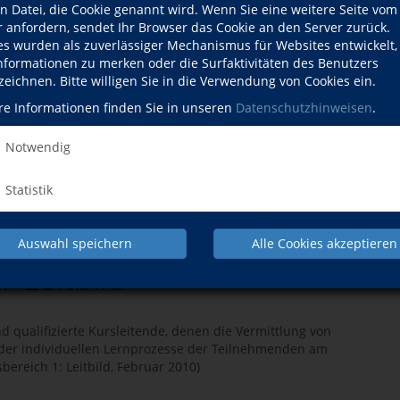
en Datei, die Cookie genannt wird. Wenn Sie eine weitere Seite vom
Mo., 10.08.2026
r anfordern, sendet Ihr Browser das Cookie an den Server zurück.
es wurden als zuverlässiger Mechanismus für Websites entwickelt
Sa., 14.11.2026
Informationen zu merken oder die Surfaktivitäten des Benutzers
zeichnen. Bitte willigen Sie in die Verwendung von Cookies ein.
Sa., 21.11.2026
re Informationen finden Sie in unseren
Datenschutzhinweisen
.
Sa., 28.11.2026
Notwendig
Sa., 05.12.2026
Statistik
Sa., 12.12.2026
Auswahl speichern
Alle Cookies akzeptieren
 Leitbild
 qualifizierte Kursleitende, denen die Vermittlung von
 der individuellen Lernprozesse der Teilnehmenden am
bereich 1: Leitbild, Februar 2010)