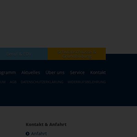
Schulabschlüsse &
Beruf & EDV
Grundbildung
ogramm
Aktuelles
Über uns
Service
Kontakt
SUM
AGB
DATENSCHUTZERKLÄRUNG
WIDERRUFSBELEHRUNG
Kontakt & Anfahrt
Anfahrt