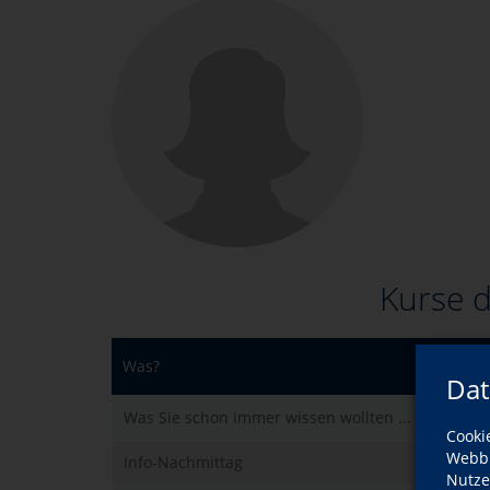
Kurse d
Was?
Dat
Was Sie schon immer wissen wollten ...
Cooki
Webbr
Info-Nachmittag
Nutze