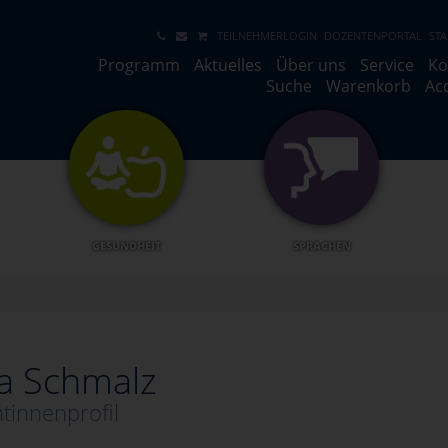
TEILNEHMERLOGIN
DOZENTENPORTAL
STA
Programm
Aktuelles
Über uns
Service
Ko
Suche
Warenkorb
Ac
GESUNDHEIT
SPRACHEN
a Schmalz
tinnenprofil