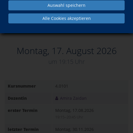
Auswahl speichern
Kurs in den Warenkorb legen
Alle Cookies akzeptieren
Dieser Kurs ist buchbar!
Montag, 17. August 2026
um 19:15 Uhr
Kursnummer
4.0101
Dozentin
Amira Zaidan
erster Termin
Montag, 17.08.2026
19:15–20:45 Uhr
letzter Termin
Montag, 30.11.2026