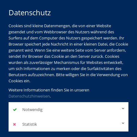
Datenschutz
Cookies sind kleine Datenmengen, die von einer Website
gesendet und vom Webbrowser des Nutzers während des
Surfens auf dem Computer des Nutzers gespeichert werden. Ihr
Browser speichert jede Nachricht in einer kleinen Datei, die Cookie
genannt wird. Wenn Sie eine weitere Seite vom Server anfordern,
sendet Ihr Browser das Cookie an den Server zurück. Cookies
Programm
Sprachen
Arabisch
wurden als zuverlässiger Mechanismus für Websites entwickelt,
um sich Informationen zu merken oder die Surfaktivitäten des
Benutzers aufzuzeichnen. Bitte willigen Sie in die Verwendung von
besuchte Kurse
Cookies ein.
Weitere Informationen finden Sie in unseren
Datenschutzhinweisen
.
Arabisch Stufe 1
Notwendig
A 1 Teilnehmende ohne Vorkenntnisse
Statistik
zurück