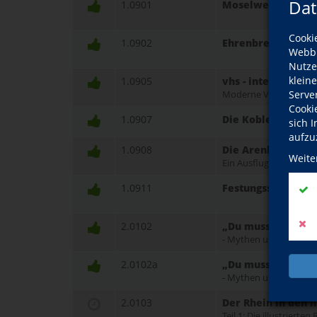
Dat
1.0901
Moselweiß und se
Cooki
1.0902
Ehrenbreitstein - 
Webbr
Nutze
klein
1.0905
vhs - intern
Serve
Moderne Volkshochsch
Cooki
1.0907
Die Koblenzer Sta
sich 
aufzu
1.0908
Die Arenberger Pf
Weite
Ein Ausflug in die Zei
1.0911
Festungsstadt Kobl
2.0102
„Du musst doch si
- Mythen und Möglichk
2.0102a
„Du musst doch si
- Mythen und Möglichk
2.0103
Der Rhein in den 
Teil 1: Die illustriert