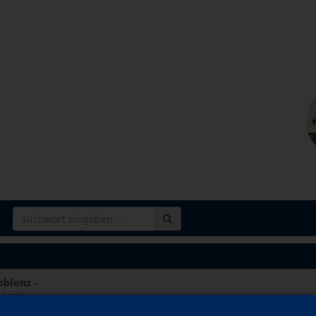
oblenz -
Mosel