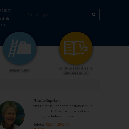
RTSEITE
ntakt
count
SCHULABSCHLÜSSE &
BERUF & EDV
GRUNDBILDUNG
Nicole Kuprian
vhs-Leiterin, Fachbereichsleiterin für
Kulturelle Bildung, Gesellschaftliche
Bildung, Schulabschlüsse
Telefon
0261 129-3701