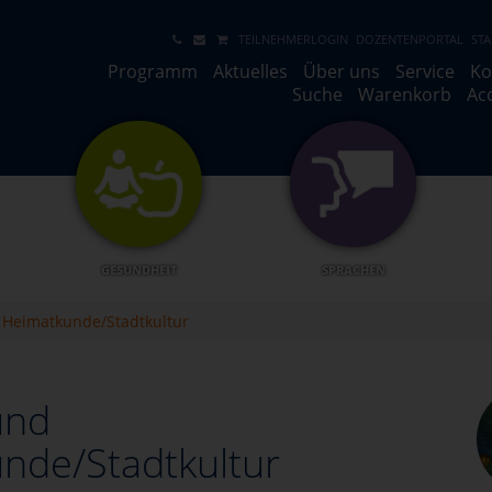
TEILNEHMERLOGIN
DOZENTENPORTAL
STA
Programm
Aktuelles
Über uns
Service
Ko
Suche
Warenkorb
Ac
GESUNDHEIT
SPRACHEN
 Heimatkunde/Stadtkultur
und
nde/Stadtkultur