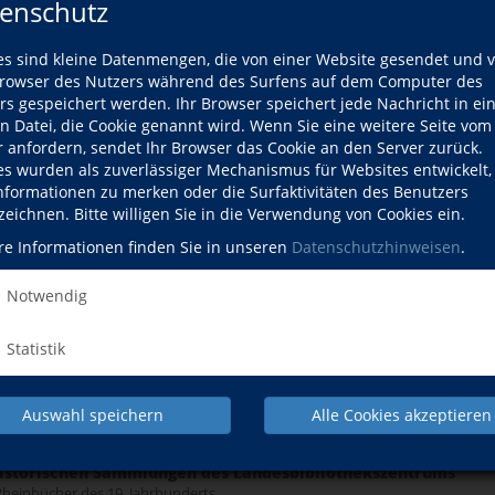
enschutz
ine Beziehungen zu Koblenz
es sind kleine Datenmengen, die von einer Website gesendet und 
vom Ort zur Residenz
owser des Nutzers während des Surfens auf dem Computer des
rs gespeichert werden. Ihr Browser speichert jede Nachricht in ei
en Datei, die Cookie genannt wird. Wenn Sie eine weitere Seite vom
r anfordern, sendet Ihr Browser das Cookie an den Server zurück.
ularbeit vor Ort
es wurden als zuverlässiger Mechanismus für Websites entwickelt
dtentwicklung (1889-1933)
Informationen zu merken oder die Surfaktivitäten des Benutzers
zeichnen. Bitte willigen Sie in die Verwendung von Cookies ein.
arrer-Kraus-Anlagen -
re Informationen finden Sie in unseren
Datenschutzhinweisen
.
t des "romantischen Katholizismus" am Rhein
enz - die Feste Ehrenbreitstein
Notwendig
Statistik
cher viel lesen…“
eiten im Berufsfeld Bibliothek
cher viel lesen…“
Auswahl speichern
Alle Cookies akzeptieren
eiten im Berufsfeld Bibliothek
historischen Sammlungen des Landesbibliothekszentrums
en Rheinbücher des 19. Jahrhunderts