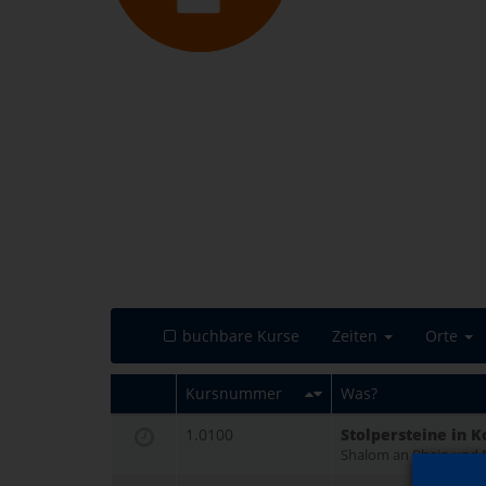
buchbare Kurse
Zeiten
Orte
Kursnummer
Was?
1.0100
Stolpersteine in K
Shalom an Rhein und 