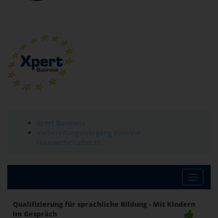
Xpert Business
Vorbereitungslehrgang zum/zur
Hauswirtschafter:in
Toggle
Qualifizierung für sprachliche Bildung - Mit Kindern
im Gespräch
naviga