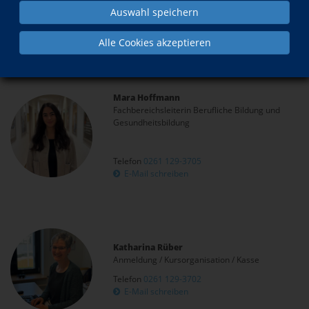
Auswahl speichern
Qualifikation von Sprachförderkräften
(1 Kurs)
Alle Cookies akzeptieren
Kaufmännische Praxis: Xpert Business
(18 Kurse)
Mara Hoffmann
Fachbereichsleiterin Berufliche Bildung und
Gesundheitsbildung
Telefon
0261 129-3705
E-Mail schreiben
Katharina Rüber
Anmeldung / Kursorganisation / Kasse
Telefon
0261 129-3702
E-Mail schreiben