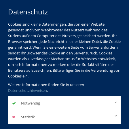
Datenschutz
Cookies sind kleine Datenmengen, die von einer Website
gesendet und vom Webbrowser des Nutzers während des
Surfens auf dem Computer des Nutzers gespeichert werden. Ihr
Browser speichert jede Nachricht in einer kleinen Datei, die Cookie
genannt wird. Wenn Sie eine weitere Seite vom Server anfordern,
sendet Ihr Browser das Cookie an den Server zurück. Cookies
Programm
Beruf & EDV
EDV
wurden als zuverlässiger Mechanismus für Websites entwickelt,
Computer- und Smartphonekurse
um sich Informationen zu merken oder die Surfaktivitäten des
EDV-Grundlagen/Windows 11
Benutzers aufzuzeichnen. Bitte willigen Sie in die Verwendung von
10-Finger-Schreiben mit System
Cookies ein.
Weitere Informationen finden Sie in unseren
Datenschutzhinweisen
.
Tastschreiben mit Word
Notwendig
10-Finger-Schreiben mit System
Statistik
zurück