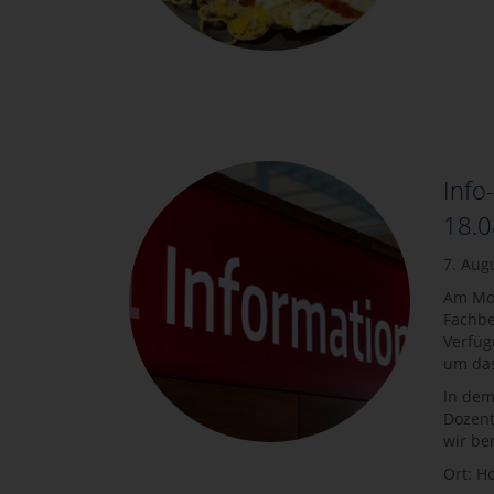
Info
18.0
7. Aug
Am Mon
Fachbe
Verfüg
um das
In dem
Dozent
wir be
Ort: H