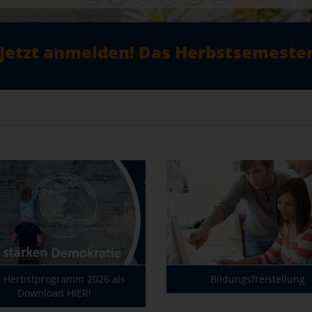
Jetzt anmelden! Das Herbstsemester 
 Herbstprogramm 2026 als
Bildungsfreistellung
Download HIER!