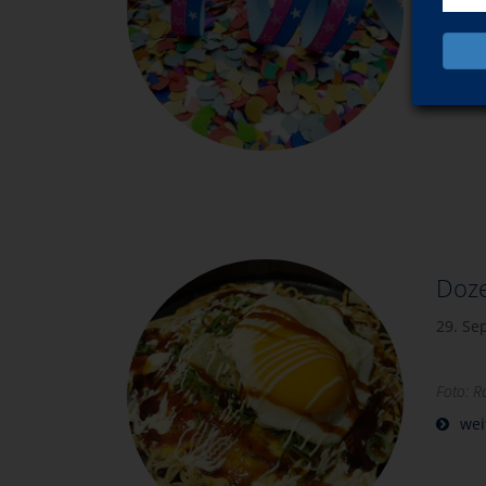
möglic
Foto: 
Doze
29. Se
Foto: 
wei