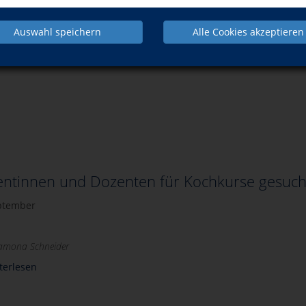
h.
Faschingsdeko - pixplosion_pixelio.de
Auswahl speichern
Alle Cookies akzeptieren
ntinnen und Dozenten für Kochkurse gesuch
ptember
Ramona Schneider
terlesen