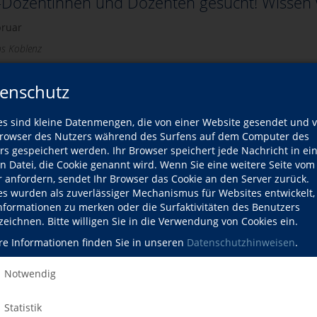
Dozentinnen und Dozenten gesucht! Wissen w
bruar
hs Koblenz
m Herbstsemester 2026 suchen wir engagierte Doze
enschutz
Smartphonekurse.
 Informationen finden Sie hier:
es sind kleine Datenmengen, die von einer Website gesendet und 
owser des Nutzers während des Surfens auf dem Computer des
terlesen
rs gespeichert werden. Ihr Browser speichert jede Nachricht in ei
en Datei, die Cookie genannt wird. Wenn Sie eine weitere Seite vom
r anfordern, sendet Ihr Browser das Cookie an den Server zurück.
es wurden als zuverlässiger Mechanismus für Websites entwickelt
Informationen zu merken oder die Surfaktivitäten des Benutzers
zeichnen. Bitte willigen Sie in die Verwendung von Cookies ein.
re Informationen finden Sie in unseren
Datenschutzhinweisen
.
end der Karnevalstage bleibt die vhs-Geschäf
Notwendig
bruar
neval ist die Geschäftsstelle der vhs von Schwerdonnerstag, 12.02.2
Statistik
ossen. Ab Aschermittwoch, 18.02.26 sind wir wieder gerne für Sie 