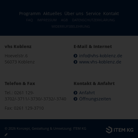
Programm
Aktuelles
Über uns
Service
Kontakt
FAQ
IMPRESSUM
AGB
DATENSCHUTZERKLÄRUNG
WIDERRUFSBELEHRUNG
vhs Koblenz
E-Mail & Internet
Hoevelstr.6
info@vhs-koblenz.de
56073 Koblenz
www.vhs-koblenz.de
Telefon & Fax
Kontakt & Anfahrt
Tel.: 0261 129-
Anfahrt
3702/-3711/-3730/-3732/-3740
Öffnungszeiten
Fax: 0261 129-3710
© 2026 Konzept, Gestaltung & Umsetzung:
ITEM KG