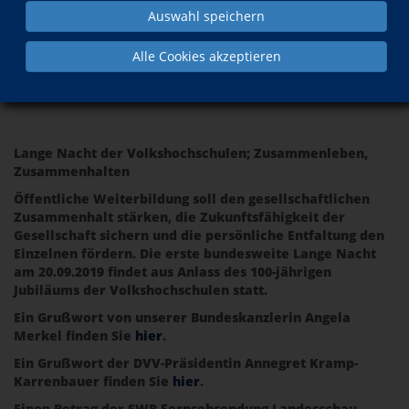
am Fr.,
Auswahl speichern
20.09.2019
Alle Cookies akzeptieren
zurück
Lange Nacht der Volkshochschulen; Zusammenleben,
Zusammenhalten
Öffentliche Weiterbildung soll den gesellschaftlichen
Zusammenhalt stärken, die Zukunftsfähigkeit der
Gesellschaft sichern und die persönliche Entfaltung den
Einzelnen fördern. Die erste bundesweite Lange Nacht
am 20.09.2019 findet aus Anlass des 100-jährigen
Jubiläums der Volkshochschulen statt.
Ein Grußwort von unserer Bundeskanzlerin Angela
Merkel finden Sie
hier
.
Ein Grußwort der DVV-Präsidentin Annegret Kramp-
Karrenbauer finden Sie
hier
.
Einen Betrag der SWR-Fernsehsendung Landesschau