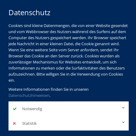
Datenschutz
Cookies sind kleine Datenmengen, die von einer Website gesendet
und vom Webbrowser des Nutzers während des Surfens auf dem
Computer des Nutzers gespeichert werden. Ihr Browser speichert
jede Nachricht in einer kleinen Datei, die Cookie genannt wird.
Wenn Sie eine weitere Seite vom Server anfordern, sendet Ihr
Browser das Cookie an den Server zurück. Cookies wurden als
Aktuelles
zuverlässiger Mechanismus für Websites entwickelt, um sich
Lange Nacht der Volkshochschulen - bundesweit - am
Informationen zu merken oder die Surfaktivitäten des Benutzers
Fr., 20.09.2019
aufzuzeichnen. Bitte willigen Sie in die Verwendung von Cookies
ein.
Weitere Informationen finden Sie in unseren
Datenschutzhinweisen
.
Lange Nacht der
Notwendig
Volkshochschule
- bundesweit -
Statistik