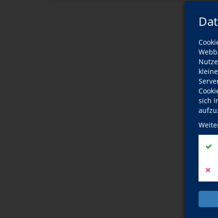
Dat
Cooki
Webbr
Nutze
klein
Serve
Cooki
sich 
aufzu
Weite