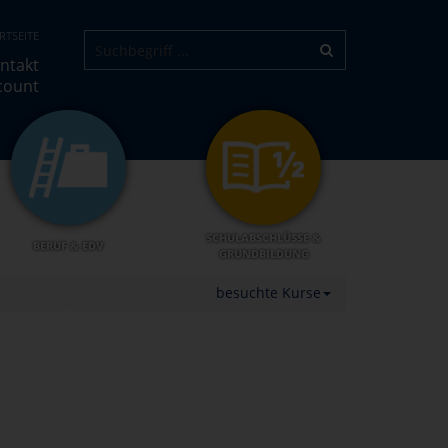
RTSEITE
ntakt
count
SCHULABSCHLÜSSE &
BERUF & EDV
GRUNDBILDUNG
besuchte Kurse