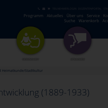
TEILNEHMERLOGIN
DOZENTENPORTAL
STA
Programm
Aktuelles
Über uns
Service
Ko
Suche
Warenkorb
Ac
GESUNDHEIT
SPRACHEN
d Heimatkunde/Stadtkultur
ntwicklung (1889-1933)