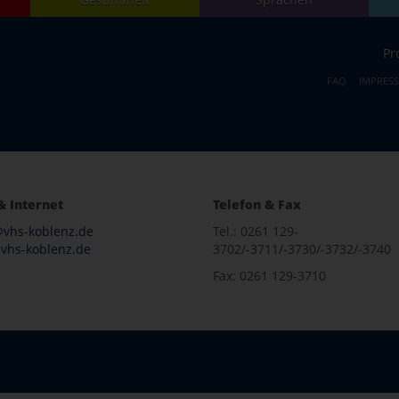
Pr
FAQ
IMPRES
& Internet
Telefon & Fax
@vhs-koblenz.de
Tel.: 0261 129-
vhs-koblenz.de
3702/-3711/-3730/-3732/-3740
Fax: 0261 129-3710