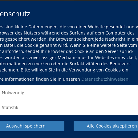
enschutz
Gebühr
Ort
es sind kleine Datenmengen, die von einer Website gesendet und 
owser des Nutzers während des Surfens auf dem Computer des
rs gespeichert werden. Ihr Browser speichert jede Nachricht in ei
en Datei, die Cookie genannt wird. Wenn Sie eine weitere Seite vom
r anfordern, sendet Ihr Browser das Cookie an den Server zurück.
es wurden als zuverlässiger Mechanismus für Websites entwickelt
Informationen zu merken oder die Surfaktivitäten des Benutzers
zeichnen. Bitte willigen Sie in die Verwendung von Cookies ein.
Kursdetails drucken
re Informationen finden Sie in unseren
Datenschutzhinweisen
.
Kursort
Notwendig
Statistik
Hier klicken, 
Auswahl speichern
Alle Cookies akzeptieren
Mehr Informatio
können Sie unsere