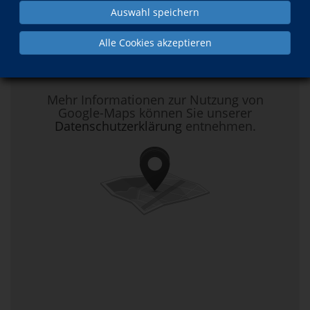
Anfahrt
Auswahl speichern
Alle Cookies akzeptieren
Hier klicken, um Kartenansicht zu
aktivieren.
Mehr Informationen zur Nutzung von
Google-Maps können Sie unserer
Datenschutzerklärung
entnehmen.