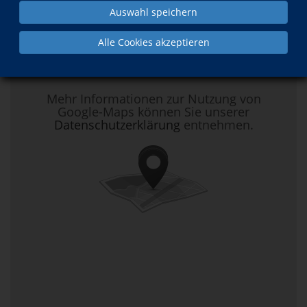
Anfahrt
Auswahl speichern
Alle Cookies akzeptieren
Hier klicken, um Kartenansicht zu
aktivieren.
Mehr Informationen zur Nutzung von
Google-Maps können Sie unserer
Datenschutzerklärung
entnehmen.