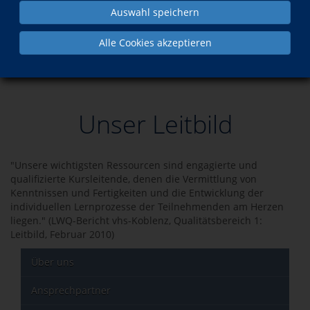
Auswahl speichern
Was?
Wann?
Alle Cookies akzeptieren
Spinnkurs am Spinnrad - Ein altes
Di., 29.09.2026
Handwerk neu entdecken
Unser Leitbild
"Unsere wichtigsten Ressourcen sind engagierte und
qualifizierte Kursleitende, denen die Vermittlung von
Kenntnissen und Fertigkeiten und die Entwicklung der
individuellen Lernprozesse der Teilnehmenden am Herzen
liegen." (LWQ-Bericht vhs-Koblenz, Qualitätsbereich 1:
Leitbild, Februar 2010)
Über uns
Ansprechpartner