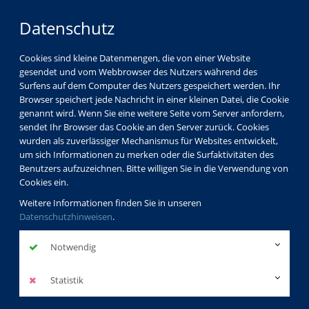
Datenschutz
Cookies sind kleine Datenmengen, die von einer Website
gesendet und vom Webbrowser des Nutzers während des
Surfens auf dem Computer des Nutzers gespeichert werden. Ihr
Browser speichert jede Nachricht in einer kleinen Datei, die Cookie
genannt wird. Wenn Sie eine weitere Seite vom Server anfordern,
sendet Ihr Browser das Cookie an den Server zurück. Cookies
Über uns
Dozenten
Gabriele Höfer-Schröder
wurden als zuverlässiger Mechanismus für Websites entwickelt,
um sich Informationen zu merken oder die Surfaktivitäten des
Benutzers aufzuzeichnen. Bitte willigen Sie in die Verwendung von
Cookies ein.
Gabriele Höfer-
Weitere Informationen finden Sie in unseren
Datenschutzhinweisen
Schröder
.
Dozentinnenprofil
Notwendig
Statistik
Kurse der Dozentin