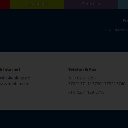
Gesundheit
Sprachen
Pr
FAQ
IMPRES
& Internet
Telefon & Fax
@vhs-koblenz.de
Tel.: 0261 129-
vhs-koblenz.de
3702/-3711/-3730/-3732/-3740
Fax: 0261 129-3710