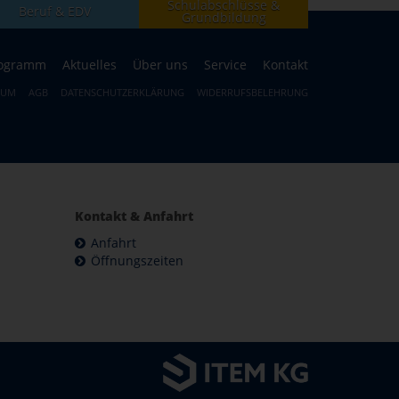
Schulabschlüsse &
Beruf & EDV
Grundbildung
ogramm
Aktuelles
Über uns
Service
Kontakt
SUM
AGB
DATENSCHUTZERKLÄRUNG
WIDERRUFSBELEHRUNG
Kontakt & Anfahrt
Anfahrt
Öffnungszeiten