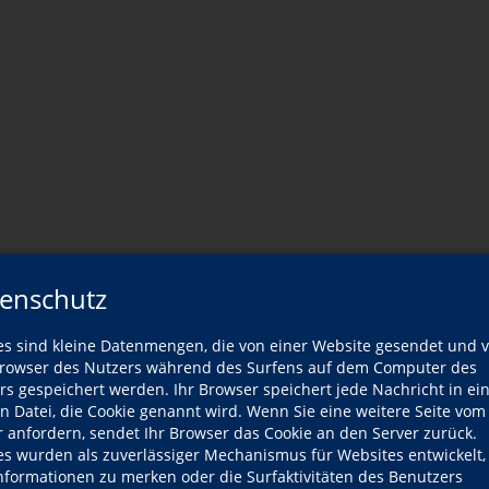
er Dozentin
enschutz
es sind kleine Datenmengen, die von einer Website gesendet und 
Wann?
owser des Nutzers während des Surfens auf dem Computer des
rs gespeichert werden. Ihr Browser speichert jede Nachricht in ei
en Datei, die Cookie genannt wird. Wenn Sie eine weitere Seite vom
Sa., 22.08.2026
r anfordern, sendet Ihr Browser das Cookie an den Server zurück.
es wurden als zuverlässiger Mechanismus für Websites entwickelt
Sa., 26.09.2026
Informationen zu merken oder die Surfaktivitäten des Benutzers