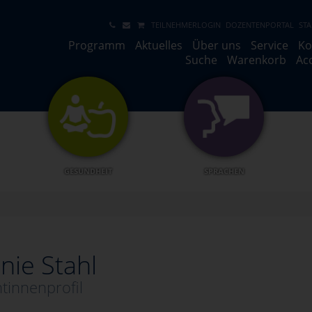
TEILNEHMERLOGIN
DOZENTENPORTAL
STA
Programm
Aktuelles
Über uns
Service
Ko
Suche
Warenkorb
Ac
GESUNDHEIT
SPRACHEN
nie Stahl
tinnenprofil