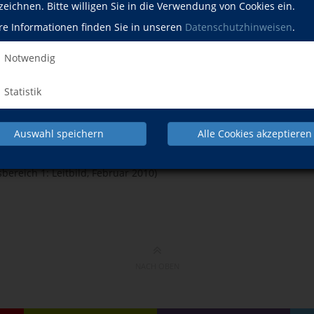
zeichnen. Bitte willigen Sie in die Verwendung von Cookies ein.
Sa., 31.10.2026
re Informationen finden Sie in unseren
Datenschutzhinweisen
.
itswelt
Sa., 14.11.2026
Notwendig
Statistik
 Leitbild
Auswahl speichern
Alle Cookies akzeptieren
 qualifizierte Kursleitende, denen die Vermittlung von
 der individuellen Lernprozesse der Teilnehmenden am
bereich 1: Leitbild, Februar 2010)
NACH OBEN