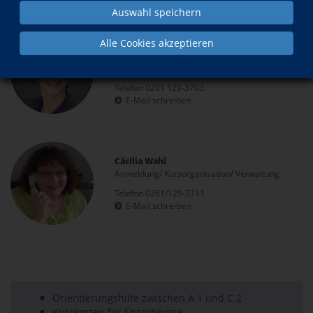
Auswahl speichern
Alle Cookies akzeptieren
Sandra Schmalz
Fachbereichsleiterin Sprachen; stv. Amtsleiterin;
Sprachberatung
Telefon
0261 129-3703
E-Mail schreiben
Cäcilia Wahl
Anmeldung/ Kursorganisation/ Verwaltung
Telefon
0261/129-3711
E-Mail schreiben
Orientierungshilfe zwischen A 1 und C 2
Kurskosten für Sprachkurse