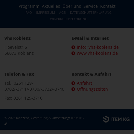
Programm
Aktuelles
Über uns
Service
Kontakt
FAQ
IMPRESSUM
AGB
DATENSCHUTZERKLÄRUNG
WIDERRUFSBELEHRUNG
vhs Koblenz
E-Mail & Internet
Hoevelstr.6
info@vhs-koblenz.de
56073 Koblenz
www.vhs-koblenz.de
Telefon & Fax
Kontakt & Anfahrt
Tel.: 0261 129-
Anfahrt
3702/-3711/-3730/-3732/-3740
Öffnungszeiten
Fax: 0261 129-3710
© 2026 Konzept, Gestaltung & Umsetzung:
ITEM KG