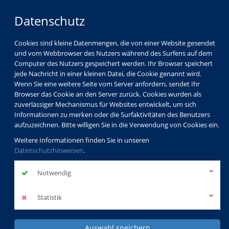
Datenschutz
Cookies sind kleine Datenmengen, die von einer Website gesendet
und vom Webbrowser des Nutzers während des Surfens auf dem
Computer des Nutzers gespeichert werden. Ihr Browser speichert
jede Nachricht in einer kleinen Datei, die Cookie genannt wird.
Wenn Sie eine weitere Seite vom Server anfordern, sendet Ihr
Browser das Cookie an den Server zurück. Cookies wurden als
Programm
Kunst & Kultur
Literatur (Theorie)
zuverlässiger Mechanismus für Websites entwickelt, um sich
Informationen zu merken oder die Surfaktivitäten des Benutzers
aufzuzeichnen. Bitte willigen Sie in die Verwendung von Cookies ein.
besuchte Kurse
Weitere Informationen finden Sie in unseren
Datenschutzhinweisen
.
Der Rhein in den
Notwendig
historischen
Statistik
Sammlungen des
Auswahl speichern