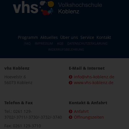
Programm
Aktuelles
Über uns
Service
Kontakt
FAQ
IMPRESSUM
AGB
DATENSCHUTZERKLÄRUNG
WIDERRUFSBELEHRUNG
vhs Koblenz
E-Mail & Internet
Hoevelstr.6
info@vhs-koblenz.de
56073 Koblenz
www.vhs-koblenz.de
Telefon & Fax
Kontakt & Anfahrt
Tel.: 0261 129-
Anfahrt
3702/-3711/-3730/-3732/-3740
Öffnungszeiten
Fax: 0261 129-3710