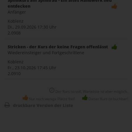
Spinnkurs am Spinnrad - Ein altes Handwerk neu
entdecken
Anfänger
Koblenz
Di., 29.09.2026
17:30 Uhr
2.0908
Stricken - der Kurs der keine Fragen offenlässt
Wiedereinsteiger und Fortgeschrittene
Koblenz
Fr., 23.10.2026
17:45 Uhr
2.0910
Der Kurs ist voll, Warteliste ist aber möglich.
Nur noch wenige Plätze frei!
Dieser Kurs ist buchbar!
druckbare Version der Liste