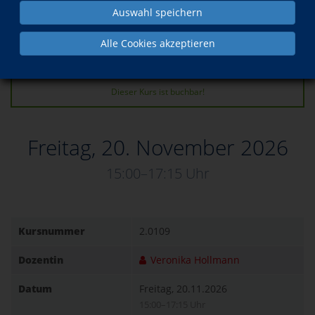
zurück
Auswahl speichern
Kurs in den Warenkorb legen
Alle Cookies akzeptieren
Dieser Kurs ist buchbar!
Freitag, 20. November 2026
15:00–17:15 Uhr
Kursnummer
2.0109
Dozentin
Veronika Hollmann
Datum
Freitag, 20.11.2026
15:00–17:15 Uhr