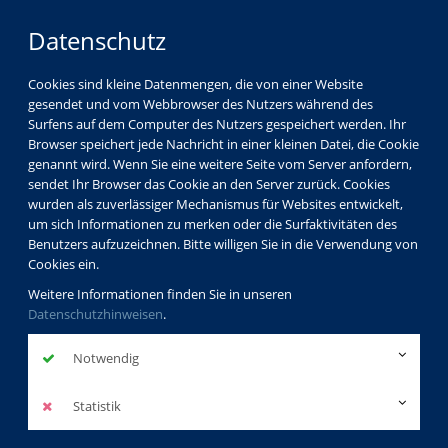
Datenschutz
Cookies sind kleine Datenmengen, die von einer Website
gesendet und vom Webbrowser des Nutzers während des
Surfens auf dem Computer des Nutzers gespeichert werden. Ihr
Browser speichert jede Nachricht in einer kleinen Datei, die Cookie
genannt wird. Wenn Sie eine weitere Seite vom Server anfordern,
sendet Ihr Browser das Cookie an den Server zurück. Cookies
Programm
Kunst & Kultur
Literatur (Theorie)
wurden als zuverlässiger Mechanismus für Websites entwickelt,
um sich Informationen zu merken oder die Surfaktivitäten des
Benutzers aufzuzeichnen. Bitte willigen Sie in die Verwendung von
besuchte Kurse
Cookies ein.
Weitere Informationen finden Sie in unseren
Datenschutzhinweisen
.
Ein Nachmittag voller
Notwendig
Märchen der Anderswelt
Statistik
2. Termin