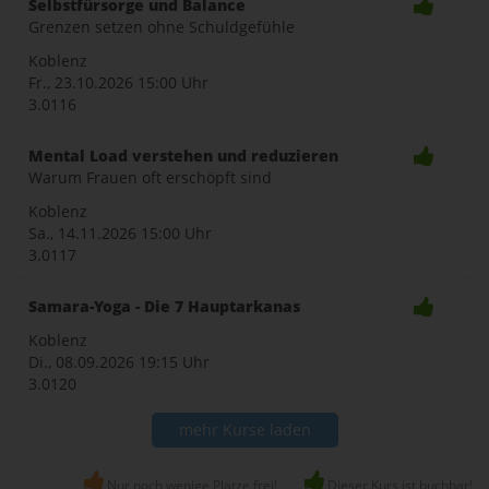
Selbstfürsorge und Balance
Grenzen setzen ohne Schuldgefühle
Koblenz
Fr., 23.10.2026
15:00 Uhr
3.0116
Mental Load verstehen und reduzieren
Warum Frauen oft erschöpft sind
Koblenz
Sa., 14.11.2026
15:00 Uhr
3.0117
Samara-Yoga - Die 7 Hauptarkanas
Koblenz
Di., 08.09.2026
19:15 Uhr
3.0120
mehr Kurse laden
Nur noch wenige Plätze frei!
Dieser Kurs ist buchbar!