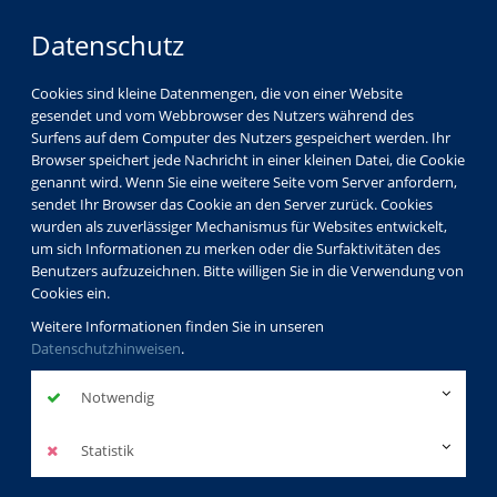
Datenschutz
Cookies sind kleine Datenmengen, die von einer Website
gesendet und vom Webbrowser des Nutzers während des
Surfens auf dem Computer des Nutzers gespeichert werden. Ihr
Browser speichert jede Nachricht in einer kleinen Datei, die Cookie
genannt wird. Wenn Sie eine weitere Seite vom Server anfordern,
sendet Ihr Browser das Cookie an den Server zurück. Cookies
Programm
Gesundheit
wurden als zuverlässiger Mechanismus für Websites entwickelt,
um sich Informationen zu merken oder die Surfaktivitäten des
Benutzers aufzuzeichnen. Bitte willigen Sie in die Verwendung von
Cookies ein.
Weitere Informationen finden Sie in unseren
Gesundheitsbildung
Datenschutzhinweisen
.
Notwendig
Die Volkshochschule Koblenz hat ein
Statistik
flächendeckendes und breit gefächertes Angebot zur
Gesundheitsbildung, das allen Menschen dabei