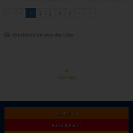
←
«
1
2
3
4
5
»
→
druckbare Version der Liste
NACH OBEN
Gesellschaft
Kunst & Kultur