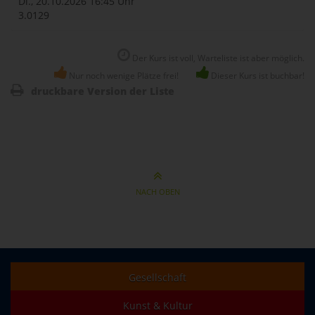
Di., 20.10.2026
16:45 Uhr
3.0129
Der Kurs ist voll, Warteliste ist aber möglich.
Nur noch wenige Plätze frei!
Dieser Kurs ist buchbar!
druckbare Version der Liste
NACH OBEN
Gesellschaft
Kunst & Kultur