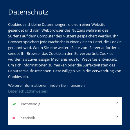
Datenschutz
Cookies sind kleine Datenmengen, die von einer Website
gesendet und vom Webbrowser des Nutzers während des
Surfens auf dem Computer des Nutzers gespeichert werden. Ihr
Browser speichert jede Nachricht in einer kleinen Datei, die Cookie
genannt wird. Wenn Sie eine weitere Seite vom Server anfordern,
sendet Ihr Browser das Cookie an den Server zurück. Cookies
Programm
Gesundheit
wurden als zuverlässiger Mechanismus für Websites entwickelt,
Entspannung/Stressbewältigung
um sich Informationen zu merken oder die Surfaktivitäten des
Stressbewältigung/Achtsamkeit
Benutzers aufzuzeichnen. Bitte willigen Sie in die Verwendung von
Cookies ein.
Weitere Informationen finden Sie in unseren
Datenschutzhinweisen
.
MOM:POWERMENT
Finde deine Balance und innere Stärke
Notwendig
zurück
Statistik