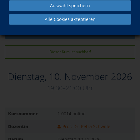
Auswahl speichern
zurück
Alle Cookies akzeptieren
Kurs in den Warenkorb legen
Dieser Kurs ist buchbar!
Dienstag, 10. November 2026
19:30–21:00 Uhr
Kursnummer
1.0014 online
Dozentin
Prof. Dr. Petra Schwille
Datum
Dienstag, 10.11.2026