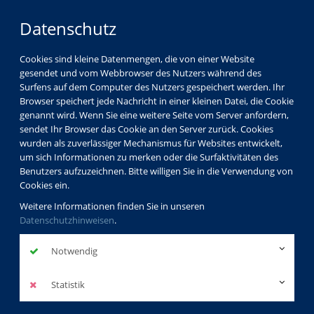
Datenschutz
Cookies sind kleine Datenmengen, die von einer Website
gesendet und vom Webbrowser des Nutzers während des
Surfens auf dem Computer des Nutzers gespeichert werden. Ihr
Browser speichert jede Nachricht in einer kleinen Datei, die Cookie
genannt wird. Wenn Sie eine weitere Seite vom Server anfordern,
sendet Ihr Browser das Cookie an den Server zurück. Cookies
Programm
Gesellschaft
wurden als zuverlässiger Mechanismus für Websites entwickelt,
Fachgebietsübergreifende/sonstige Kurse
um sich Informationen zu merken oder die Surfaktivitäten des
Benutzers aufzuzeichnen. Bitte willigen Sie in die Verwendung von
Cookies ein.
besuchte Kurse
Weitere Informationen finden Sie in unseren
Datenschutzhinweisen
.
vhs.wissen live: Wie
Notwendig
einfach kann ein
Statistik
lebendes System sein?