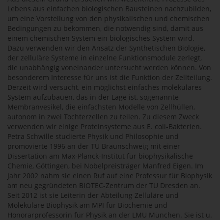
Lebens aus einfachen biologischen Bausteinen nachzubilden,
um eine Vorstellung von den physikalischen und chemischen
Bedingungen zu bekommen, die notwendig sind, damit aus
einem chemischen System ein biologisches System wird.
Dazu verwenden wir den Ansatz der Synthetischen Biologie,
der zelluläre Systeme in einzelne Funktionsmodule zerlegt,
die unabhängig voneinander untersucht werden können. Von
besonderem Interesse für uns ist die Funktion der Zellteilung.
Derzeit wird versucht, ein möglichst einfaches molekulares
System aufzubauen, das in der Lage ist, sogenannte
Membranvesikel, die einfachsten Modelle von Zellhüllen,
autonom in zwei Tochterzellen zu teilen. Zu diesem Zweck
verwenden wir einige Proteinsysteme aus E. coli-Bakterien.
Petra Schwille studierte Physik und Philosophie und
promovierte 1996 an der TU Braunschweig mit einer
Dissertation am Max-Planck-Institut für biophysikalische
Chemie, Göttingen, bei Nobelpreisträger Manfred Eigen. Im
Jahr 2002 nahm sie einen Ruf auf eine Professur für Biophysik
am neu gegründeten BIOTEC-Zentrum der TU Dresden an.
Seit 2012 ist sie Leiterin der Abteilung Zelluläre und
Molekulare Biophysik am MPI für Biochemie und
Honorarprofessorin für Physik an der LMU München. Sie ist u.